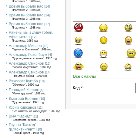
Пластинка 1. 1988 год
Время выбрало нас
[14]
Пластинка 2. 1988 год
Время выбрало нас
[14]
Пластинка 3. 1988 год
Время выбрало нас
[17]
Пластинка 4. 1988 год
Ранены мы в душу тобой,
Афганистан
[12]
Пластинка. 1989 год
Александр Минаев
[10]
"Где-то за Салангом". 1989 год
Александр Розенбаум
[4]
"Дорога длиною в жизнь". 1987 год
Александр Смирнов
[12]
"Короли камуфляжа". 1989 год
Александр Смирнов
[14]
Все смайлы
"Письма с войны". 1990 год
Вячеслав Кукоба
[10]
"Обелиски". 1990 год
Код *:
Геннадий Костюк
[4]
"Моим друзьям". 1989 год
Дмитрий Ерёмин
[10]
"Другая жизнь". 1991 год
Юрий Кирсанов
[11]
"Без отметки на календаре". 1989 год
ВИА "Каскад"
[11]
"Вспомним, ребята". 1987 год
Группа "Каскад"-
гр."Контингент"
[10]
"Южный крест". 1988 год