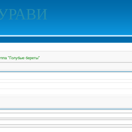
УРАВИ
уппа "Голубые береты"