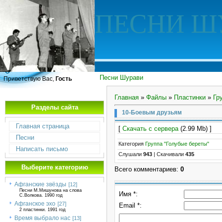
ПЕСНИ Ш
Песни Шурави
Приветствую Вас,
Гость
Главная
»
Файлы
»
Пластинки
»
Гр
Разделы сайта
10-Боевым друзьям
Главная страница
[
Скачать с сервера
(2.99 Mb) ]
Песни
Категория
Группа "Голубые береты"
Написать письмо
Слушали
943
|
Скачивали
435
Выберите категорию
Всего комментариев
:
0
Афганские звёзды
[12]
Песни М.Мишунова на слова
Имя *:
С.Волкова. 1990 год
Афганское эхо
[27]
Email *:
2 пластинки. 1991 год
Время выбрало нас
[13]