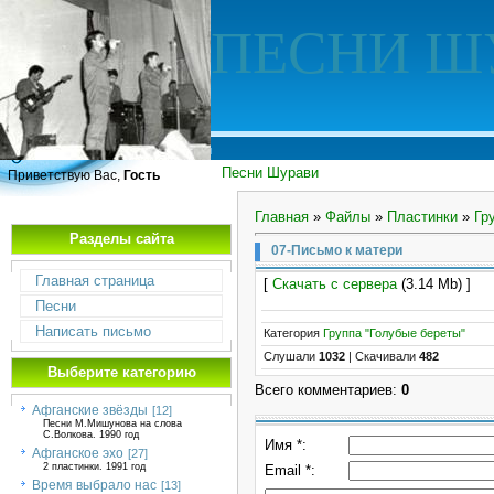
ПЕСНИ Ш
Песни Шурави
Приветствую Вас,
Гость
Главная
»
Файлы
»
Пластинки
»
Гр
Разделы сайта
07-Письмо к матери
Главная страница
[
Скачать с сервера
(3.14 Mb) ]
Песни
Написать письмо
Категория
Группа "Голубые береты"
Слушали
1032
|
Скачивали
482
Выберите категорию
Всего комментариев
:
0
Афганские звёзды
[12]
Песни М.Мишунова на слова
С.Волкова. 1990 год
Имя *:
Афганское эхо
[27]
2 пластинки. 1991 год
Email *:
Время выбрало нас
[13]