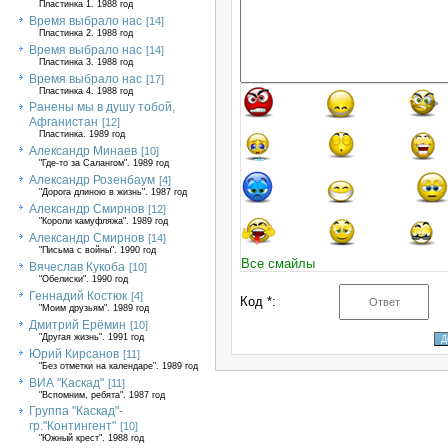
Пластинка 1. 1988 год
Время выбрало нас
[14]
Пластинка 2. 1988 год
Время выбрало нас
[14]
Пластинка 3. 1988 год
Время выбрало нас
[17]
Пластинка 4. 1988 год
Ранены мы в душу тобой,
Афганистан
[12]
Пластинка. 1989 год
Александр Минаев
[10]
"Где-то за Салангом". 1989 год
Александр Розенбаум
[4]
"Дорога длиною в жизнь". 1987 год
Александр Смирнов
[12]
"Короли камуфляжа". 1989 год
Александр Смирнов
[14]
"Письма с войны". 1990 год
Все смайлы
Вячеслав Кукоба
[10]
"Обелиски". 1990 год
Геннадий Костюк
[4]
Код *:
"Моим друзьям". 1989 год
Дмитрий Ерёмин
[10]
"Другая жизнь". 1991 год
Юрий Кирсанов
[11]
"Без отметки на календаре". 1989 год
ВИА "Каскад"
[11]
"Вспомним, ребята". 1987 год
Группа "Каскад"-
гр."Контингент"
[10]
"Южный крест". 1988 год