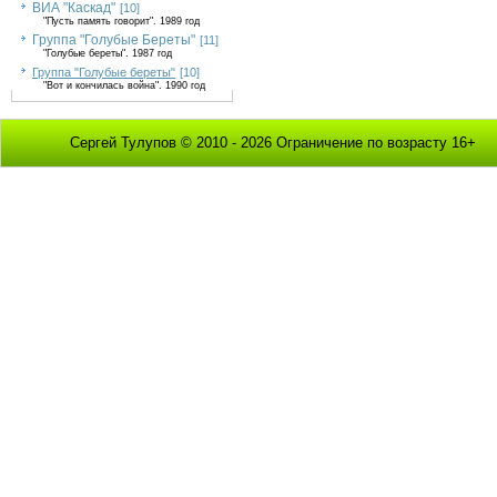
ВИА "Каскад"
[10]
"Пусть память говорит". 1989 год
Группа "Голубые Береты"
[11]
"Голубые береты". 1987 год
Группа "Голубые береты"
[10]
"Вот и кончилась война". 1990 год
Сергей Тулупов © 2010 - 2026 Ограничение по возрасту 16+