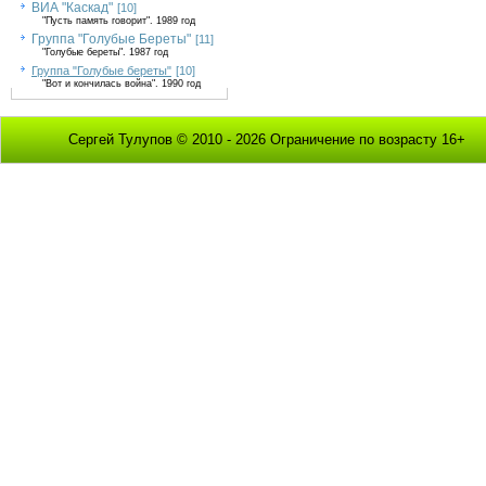
ВИА "Каскад"
[10]
"Пусть память говорит". 1989 год
Группа "Голубые Береты"
[11]
"Голубые береты". 1987 год
Группа "Голубые береты"
[10]
"Вот и кончилась война". 1990 год
Сергей Тулупов © 2010 - 2026 Ограничение по возрасту 16+