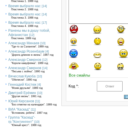
Пластинка 1. 1988 год
Время выбрало нас
[14]
Пластинка 2. 1988 год
Время выбрало нас
[14]
Пластинка 3. 1988 год
Время выбрало нас
[17]
Пластинка 4. 1988 год
Ранены мы в душу тобой,
Афганистан
[12]
Пластинка. 1989 год
Александр Минаев
[10]
"Где-то за Салангом". 1989 год
Александр Розенбаум
[4]
"Дорога длиною в жизнь". 1987 год
Александр Смирнов
[12]
"Короли камуфляжа". 1989 год
Александр Смирнов
[14]
"Письма с войны". 1990 год
Все смайлы
Вячеслав Кукоба
[10]
"Обелиски". 1990 год
Геннадий Костюк
[4]
Код *:
"Моим друзьям". 1989 год
Дмитрий Ерёмин
[10]
"Другая жизнь". 1991 год
Юрий Кирсанов
[11]
"Без отметки на календаре". 1989 год
ВИА "Каскад"
[11]
"Вспомним, ребята". 1987 год
Группа "Каскад"-
гр."Контингент"
[10]
"Южный крест". 1988 год