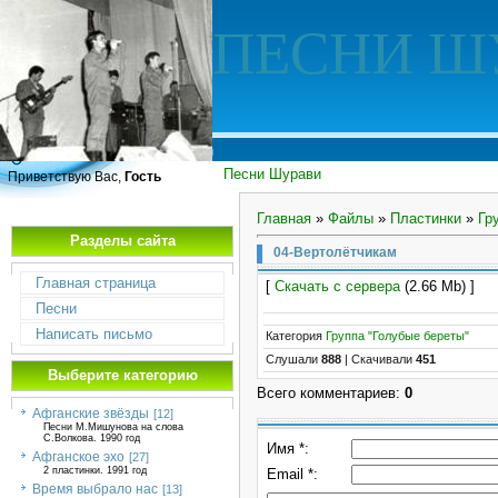
ПЕСНИ Ш
Песни Шурави
Приветствую Вас,
Гость
Главная
»
Файлы
»
Пластинки
»
Гр
Разделы сайта
04-Вертолётчикам
Главная страница
[
Скачать с сервера
(2.66 Mb) ]
Песни
Написать письмо
Категория
Группа "Голубые береты"
Слушали
888
|
Скачивали
451
Выберите категорию
Всего комментариев
:
0
Афганские звёзды
[12]
Песни М.Мишунова на слова
С.Волкова. 1990 год
Имя *:
Афганское эхо
[27]
2 пластинки. 1991 год
Email *:
Время выбрало нас
[13]