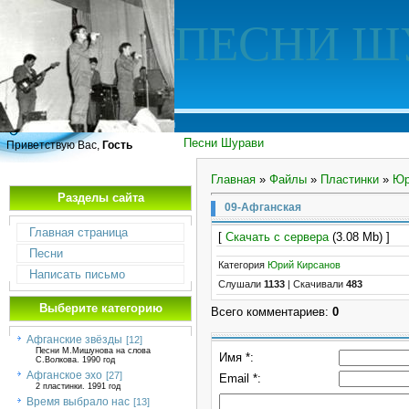
ПЕСНИ Ш
Песни Шурави
Приветствую Вас,
Гость
Главная
»
Файлы
»
Пластинки
»
Юр
Разделы сайта
09-Афганская
Главная страница
[
Скачать с сервера
(3.08 Mb) ]
Песни
Категория
Юрий Кирсанов
Написать письмо
Слушали
1133
|
Скачивали
483
Выберите категорию
Всего комментариев
:
0
Афганские звёзды
[12]
Песни М.Мишунова на слова
Имя *:
С.Волкова. 1990 год
Афганское эхо
[27]
Email *:
2 пластинки. 1991 год
Время выбрало нас
[13]