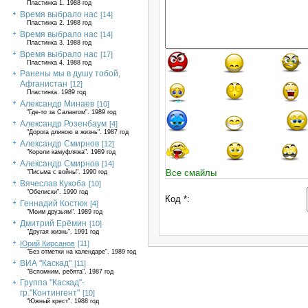
Пластинка 1. 1988 год
Время выбрало нас
[14]
Пластинка 2. 1988 год
Время выбрало нас
[14]
Пластинка 3. 1988 год
Время выбрало нас
[17]
Пластинка 4. 1988 год
Ранены мы в душу тобой,
Афганистан
[12]
Пластинка. 1989 год
Александр Минаев
[10]
"Где-то за Салангом". 1989 год
Александр Розенбаум
[4]
"Дорога длиною в жизнь". 1987 год
Александр Смирнов
[12]
"Короли камуфляжа". 1989 год
Александр Смирнов
[14]
Все смайлы
"Письма с войны". 1990 год
Вячеслав Кукоба
[10]
"Обелиски". 1990 год
Код *:
Геннадий Костюк
[4]
"Моим друзьям". 1989 год
Дмитрий Ерёмин
[10]
"Другая жизнь". 1991 год
Юрий Кирсанов
[11]
"Без отметки на календаре". 1989 год
ВИА "Каскад"
[11]
"Вспомним, ребята". 1987 год
Группа "Каскад"-
гр."Контингент"
[10]
"Южный крест". 1988 год