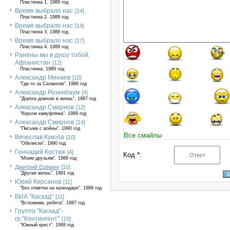
Пластинка 1. 1988 год
Время выбрало нас
[14]
Пластинка 2. 1988 год
Время выбрало нас
[14]
Пластинка 3. 1988 год
Время выбрало нас
[17]
Пластинка 4. 1988 год
Ранены мы в душу тобой,
Афганистан
[12]
Пластинка. 1989 год
Александр Минаев
[10]
"Где-то за Салангом". 1989 год
Александр Розенбаум
[4]
"Дорога длиною в жизнь". 1987 год
Александр Смирнов
[12]
"Короли камуфляжа". 1989 год
Александр Смирнов
[14]
"Письма с войны". 1990 год
Все смайлы
Вячеслав Кукоба
[10]
"Обелиски". 1990 год
Геннадий Костюк
[4]
Код *:
"Моим друзьям". 1989 год
Дмитрий Ерёмин
[10]
"Другая жизнь". 1991 год
Юрий Кирсанов
[11]
"Без отметки на календаре". 1989 год
ВИА "Каскад"
[11]
"Вспомним, ребята". 1987 год
Группа "Каскад"-
гр."Контингент"
[10]
"Южный крест". 1988 год