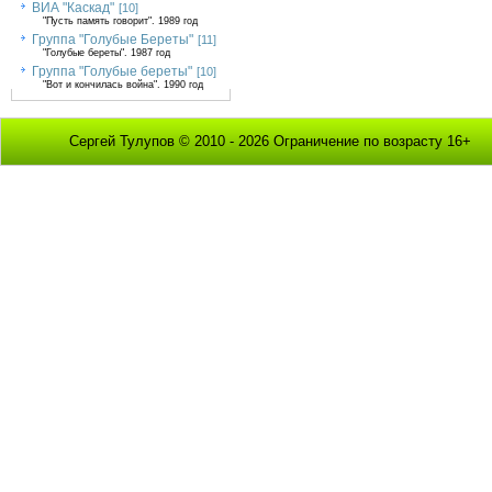
ВИА "Каскад"
[10]
"Пусть память говорит". 1989 год
Группа "Голубые Береты"
[11]
"Голубые береты". 1987 год
Группа "Голубые береты"
[10]
"Вот и кончилась война". 1990 год
Сергей Тулупов © 2010 - 2026 Ограничение по возрасту 16+