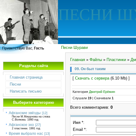
ПЕСНИ Ш
Песни Шурави
Приветствую Вас,
Гость
Главная
»
Файлы
»
Пластинки
»
Дм
Разделы сайта
09. Он был таким
Главная страница
[
Скачать с сервера
(6.10 Mb) ]
Песни
Написать письмо
Категория
Дмитрий Ерёмин
Слушали
19
|
Скачивали
1
Выберите категорию
Всего комментариев
:
0
Афганские звёзды
[12]
Песни М.Мишунова на слова
С.Волкова. 1990 год
Имя *:
Афганское эхо
[27]
2 пластинки. 1991 год
Email *:
Время выбрало нас
[13]