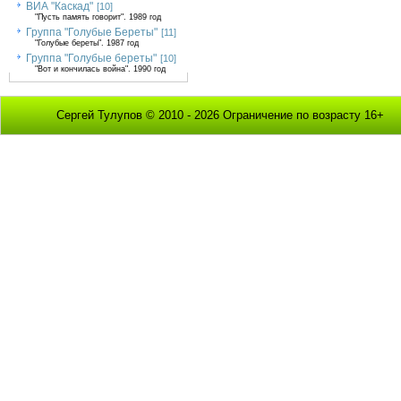
ВИА "Каскад"
[10]
"Пусть память говорит". 1989 год
Группа "Голубые Береты"
[11]
"Голубые береты". 1987 год
Группа "Голубые береты"
[10]
"Вот и кончилась война". 1990 год
Сергей Тулупов © 2010 - 2026 Ограничение по возрасту 16+