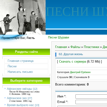
ПЕСНИ Ш
Песни Шурави
Приветствую Вас,
Гость
Главная
»
Файлы
»
Пластинки
»
Дм
Разделы сайта
02. Другая жизнь
Главная страница
[
Скачать с сервера
(6.72 Mb) ]
Песни
Написать письмо
Категория
Дмитрий Ерёмин
Слушали
30
|
Скачивали
3
Выберите категорию
Всего комментариев
:
0
Афганские звёзды
[12]
Песни М.Мишунова на слова
С.Волкова. 1990 год
Имя *:
Афганское эхо
[27]
2 пластинки. 1991 год
Email *:
Время выбрало нас
[13]