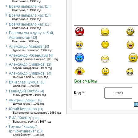
Пластинка 1. 1988 год
Время выбрало нас
[14]
Пластинка 2. 1988 год
Время выбрало нас
[14]
Пластинка 3. 1988 год
Время выбрало нас
[17]
Пластинка 4. 1988 год
Ранены мы в душу тобой,
Афганистан
[12]
Пластинка. 1989 год
Александр Минаев
[10]
"Где-то за Салангом". 1989 год
Александр Розенбаум
[4]
"Дорога длиною в жизнь". 1987 год
Александр Смирнов
[12]
"Короли камуфляжа". 1989 год
Александр Смирнов
[14]
"Письма с войны". 1990 год
Все смайлы
Вячеслав Кукоба
[10]
"Обелиски". 1990 год
Геннадий Костюк
[4]
Код *:
"Моим друзьям". 1989 год
Дмитрий Ерёмин
[10]
"Другая жизнь". 1991 год
Юрий Кирсанов
[11]
"Без отметки на календаре". 1989 год
ВИА "Каскад"
[11]
"Вспомним, ребята". 1987 год
Группа "Каскад"-
гр."Контингент"
[10]
"Южный крест". 1988 год