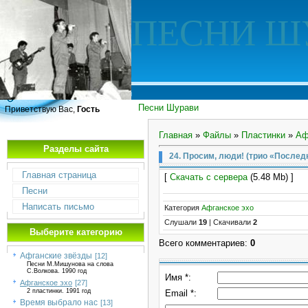
ПЕСНИ Ш
Песни Шурави
Приветствую Вас,
Гость
Главная
»
Файлы
»
Пластинки
»
Аф
Разделы сайта
24. Просим, люди! (трио «Послед
Главная страница
[
Скачать с сервера
(5.48 Mb) ]
Песни
Написать письмо
Категория
Афганское эхо
Слушали
19
|
Скачивали
2
Выберите категорию
Всего комментариев
:
0
Афганские звёзды
[12]
Песни М.Мишунова на слова
С.Волкова. 1990 год
Имя *:
Афганское эхо
[27]
2 пластинки. 1991 год
Email *:
Время выбрало нас
[13]