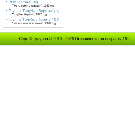
ВИА "Каскад"
[10]
"Пусть память говорит". 1989 год
Группа "Голубые Береты"
[11]
"Голубые береты". 1987 год
Группа "Голубые береты"
[10]
"Вот и кончилась война". 1990 год
Сергей Тулупов © 2010 - 2026 Ограничение по возрасту 16+