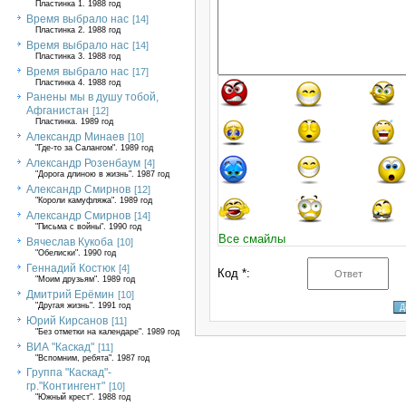
Пластинка 1. 1988 год
Время выбрало нас
[14]
Пластинка 2. 1988 год
Время выбрало нас
[14]
Пластинка 3. 1988 год
Время выбрало нас
[17]
Пластинка 4. 1988 год
Ранены мы в душу тобой,
Афганистан
[12]
Пластинка. 1989 год
Александр Минаев
[10]
"Где-то за Салангом". 1989 год
Александр Розенбаум
[4]
"Дорога длиною в жизнь". 1987 год
Александр Смирнов
[12]
"Короли камуфляжа". 1989 год
Александр Смирнов
[14]
"Письма с войны". 1990 год
Все смайлы
Вячеслав Кукоба
[10]
"Обелиски". 1990 год
Геннадий Костюк
[4]
Код *:
"Моим друзьям". 1989 год
Дмитрий Ерёмин
[10]
"Другая жизнь". 1991 год
Юрий Кирсанов
[11]
"Без отметки на календаре". 1989 год
ВИА "Каскад"
[11]
"Вспомним, ребята". 1987 год
Группа "Каскад"-
гр."Контингент"
[10]
"Южный крест". 1988 год