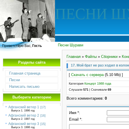
ПЕСНИ Ш
Песни Шурави
Приветствую Вас,
Гость
Главная
»
Файлы
»
Сборники
»
Кон
Разделы сайта
17. Мой брат не раз ходил в коло
Главная страница
[
Скачать с сервера
(5.10 Mb) ]
Песни
Категория
Концерт 1988 года
Написать письмо
Слушали
571
|
Скачивали
69
Выберите категорию
Всего комментариев
:
0
Афганский ветер 1
[17]
Выпуск 1. 1996 год
Имя *:
Афганский ветер 2
[16]
Email *:
Выпуск 2. 1997 год
Афганский ветер 3
[15]
Выпуск 3. 1998 год