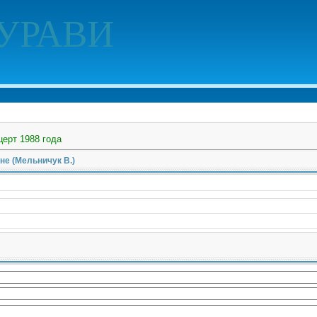
УРАВИ
церт 1988 года
нне (Мельничук В.)