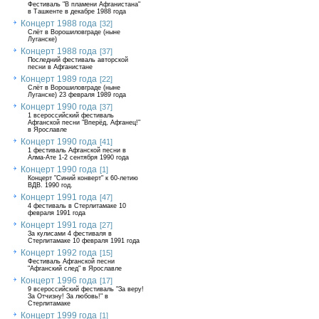
Фестиваль "В пламени Афганистана"
в Ташкенте в декабре 1988 года
Концерт 1988 года
[32]
Слёт в Ворошиловграде (ныне
Луганске)
Концерт 1988 года
[37]
Последний фестиваль авторской
песни в Афганистане
Концерт 1989 года
[22]
Слёт в Ворошиловграде (ныне
Луганске) 23 февраля 1989 года
Концерт 1990 года
[37]
1 всероссийский фестиваль
Афганской песни "Вперёд, Афганец!"
в Ярославле
Концерт 1990 года
[41]
1 фестиваль Афганской песни в
Алма-Ате 1-2 сентября 1990 года
Концерт 1990 года
[1]
Концерт "Синий конверт" к 60-летию
ВДВ. 1990 год.
Концерт 1991 года
[47]
4 фестиваль в Стерлитамаке 10
февраля 1991 года
Концерт 1991 года
[27]
За кулисами 4 фестиваля в
Стерлитамаке 10 февраля 1991 года
Концерт 1992 года
[15]
Фестиваль Афганской песни
"Афганский след" в Ярославле
Концерт 1996 года
[17]
9 всероссийский фестиваль "За веру!
За Отчизну! За любовь!" в
Стерлитамаке
Концерт 1999 года
[1]