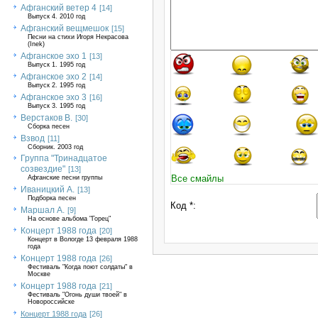
Афганский ветер 4
[14]
Выпуск 4. 2010 год
Афганский вещмешок
[15]
Песни на стихи Игоря Некрасова
(Inek)
Афганское эхо 1
[13]
Выпуск 1. 1995 год
Афганское эхо 2
[14]
Выпуск 2. 1995 год
Афганское эхо 3
[16]
Выпуск 3. 1995 год
Верстаков В.
[30]
Сборка песен
Взвод
[11]
Сборник. 2003 год
Группа "Тринадцатое
созвездие"
[13]
Все смайлы
Афганские песни группы
Иваницкий А.
[13]
Подборка песен
Код *:
Маршал А.
[9]
На основе альбома "Горец"
Концерт 1988 года
[20]
Концерт в Вологде 13 февраля 1988
года
Концерт 1988 года
[26]
Фестиваль "Когда поют солдаты" в
Москве
Концерт 1988 года
[21]
Фестиваль "Огонь души твоей" в
Новороссийске
Концерт 1988 года
[26]