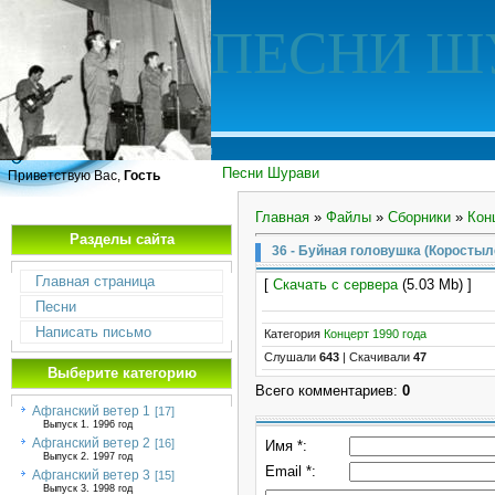
ПЕСНИ Ш
Песни Шурави
Приветствую Вас,
Гость
Главная
»
Файлы
»
Сборники
»
Кон
Разделы сайта
36 - Буйная головушка (Коростыл
Главная страница
[
Скачать с сервера
(5.03 Mb) ]
Песни
Написать письмо
Категория
Концерт 1990 года
Слушали
643
|
Скачивали
47
Выберите категорию
Всего комментариев
:
0
Афганский ветер 1
[17]
Выпуск 1. 1996 год
Афганский ветер 2
[16]
Имя *:
Выпуск 2. 1997 год
Email *:
Афганский ветер 3
[15]
Выпуск 3. 1998 год