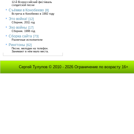
12-й Всероссийский фестиваль
солдатской песни
Съёмки в Конобеево
[8]
Встреча в Конобеево в 1992 году
Это война!
[12]
Сборник, 2011 год
Эхо войны
[17]
Сборник. 1996 год
Сборка сайта
[73]
Различные исполнители
Рингтоны
[62]
Песни, мелодии на телефон.
Занимают в нём мало места.
Сергей Тулупов © 2010 - 2026 Ограничение по возрасту 16+