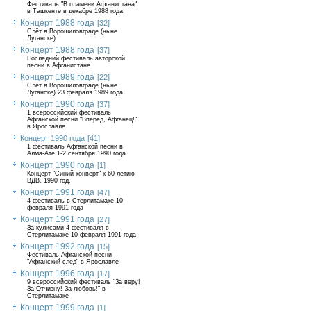
Фестиваль "В пламени Афганистана"
в Ташкенте в декабре 1988 года
Концерт 1988 года
[32]
Слёт в Ворошиловграде (ныне
Луганске)
Концерт 1988 года
[37]
Последний фестиваль авторской
песни в Афганистане
Концерт 1989 года
[22]
Слёт в Ворошиловграде (ныне
Луганске) 23 февраля 1989 года
Концерт 1990 года
[37]
1 всероссийский фестиваль
Афганской песни "Вперёд, Афганец!"
в Ярославле
Концерт 1990 года
[41]
1 фестиваль Афганской песни в
Алма-Ате 1-2 сентября 1990 года
Концерт 1990 года
[1]
Концерт "Синий конверт" к 60-летию
ВДВ. 1990 год.
Концерт 1991 года
[47]
4 фестиваль в Стерлитамаке 10
февраля 1991 года
Концерт 1991 года
[27]
За кулисами 4 фестиваля в
Стерлитамаке 10 февраля 1991 года
Концерт 1992 года
[15]
Фестиваль Афганской песни
"Афганский след" в Ярославле
Концерт 1996 года
[17]
9 всероссийский фестиваль "За веру!
За Отчизну! За любовь!" в
Стерлитамаке
Концерт 1999 года
[1]