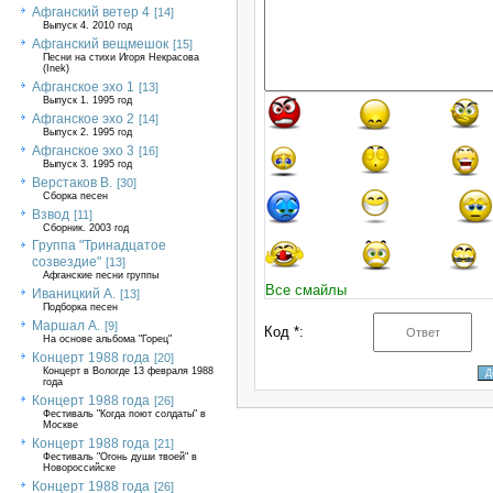
Афганский ветер 4
[14]
Выпуск 4. 2010 год
Афганский вещмешок
[15]
Песни на стихи Игоря Некрасова
(Inek)
Афганское эхо 1
[13]
Выпуск 1. 1995 год
Афганское эхо 2
[14]
Выпуск 2. 1995 год
Афганское эхо 3
[16]
Выпуск 3. 1995 год
Верстаков В.
[30]
Сборка песен
Взвод
[11]
Сборник. 2003 год
Группа "Тринадцатое
созвездие"
[13]
Афганские песни группы
Все смайлы
Иваницкий А.
[13]
Подборка песен
Маршал А.
[9]
Код *:
На основе альбома "Горец"
Концерт 1988 года
[20]
Концерт в Вологде 13 февраля 1988
года
Концерт 1988 года
[26]
Фестиваль "Когда поют солдаты" в
Москве
Концерт 1988 года
[21]
Фестиваль "Огонь души твоей" в
Новороссийске
Концерт 1988 года
[26]