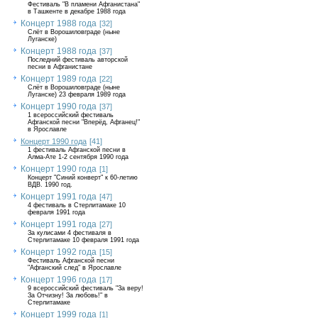
Фестиваль "В пламени Афганистана"
в Ташкенте в декабре 1988 года
Концерт 1988 года
[32]
Слёт в Ворошиловграде (ныне
Луганске)
Концерт 1988 года
[37]
Последний фестиваль авторской
песни в Афганистане
Концерт 1989 года
[22]
Слёт в Ворошиловграде (ныне
Луганске) 23 февраля 1989 года
Концерт 1990 года
[37]
1 всероссийский фестиваль
Афганской песни "Вперёд, Афганец!"
в Ярославле
Концерт 1990 года
[41]
1 фестиваль Афганской песни в
Алма-Ате 1-2 сентября 1990 года
Концерт 1990 года
[1]
Концерт "Синий конверт" к 60-летию
ВДВ. 1990 год.
Концерт 1991 года
[47]
4 фестиваль в Стерлитамаке 10
февраля 1991 года
Концерт 1991 года
[27]
За кулисами 4 фестиваля в
Стерлитамаке 10 февраля 1991 года
Концерт 1992 года
[15]
Фестиваль Афганской песни
"Афганский след" в Ярославле
Концерт 1996 года
[17]
9 всероссийский фестиваль "За веру!
За Отчизну! За любовь!" в
Стерлитамаке
Концерт 1999 года
[1]