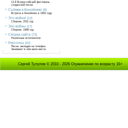
12-й Всероссийский фестиваль
солдатской песни
Съёмки в Конобеево
[8]
Встреча в Конобеево в 1992 году
Это война!
[12]
Сборник, 2011 год
Эхо войны
[17]
Сборник. 1996 год
Сборка сайта
[73]
Различные исполнители
Рингтоны
[62]
Песни, мелодии на телефон.
Занимают в нём мало места.
Сергей Тулупов © 2010 - 2026 Ограничение по возрасту 16+