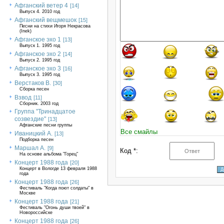
Афганский ветер 4
[14]
Выпуск 4. 2010 год
Афганский вещмешок
[15]
Песни на стихи Игоря Некрасова
(Inek)
Афганское эхо 1
[13]
Выпуск 1. 1995 год
Афганское эхо 2
[14]
Выпуск 2. 1995 год
Афганское эхо 3
[16]
Выпуск 3. 1995 год
Верстаков В.
[30]
Сборка песен
Взвод
[11]
Сборник. 2003 год
Группа "Тринадцатое
созвездие"
[13]
Афганские песни группы
Все смайлы
Иваницкий А.
[13]
Подборка песен
Маршал А.
[9]
Код *:
На основе альбома "Горец"
Концерт 1988 года
[20]
Концерт в Вологде 13 февраля 1988
года
Концерт 1988 года
[26]
Фестиваль "Когда поют солдаты" в
Москве
Концерт 1988 года
[21]
Фестиваль "Огонь души твоей" в
Новороссийске
Концерт 1988 года
[26]