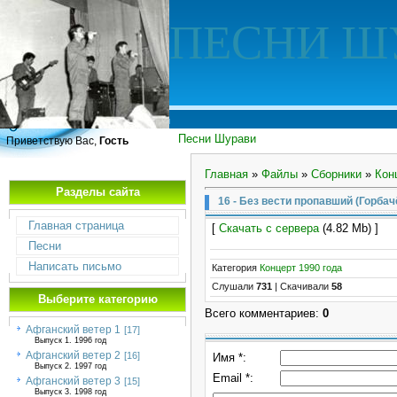
ПЕСНИ Ш
Песни Шурави
Приветствую Вас,
Гость
Главная
»
Файлы
»
Сборники
»
Кон
Разделы сайта
16 - Без вести пропавший (Горбач
Главная страница
[
Скачать с сервера
(4.82 Mb) ]
Песни
Написать письмо
Категория
Концерт 1990 года
Слушали
731
|
Скачивали
58
Выберите категорию
Всего комментариев
:
0
Афганский ветер 1
[17]
Выпуск 1. 1996 год
Афганский ветер 2
[16]
Имя *:
Выпуск 2. 1997 год
Email *:
Афганский ветер 3
[15]
Выпуск 3. 1998 год