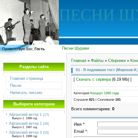
ПЕСНИ Ш
Песни Шурави
Приветствую Вас,
Гость
Главная
»
Файлы
»
Сборники
»
Кон
Разделы сайта
01 - Я поднимаю тост (Морозов И.
Главная страница
[
Скачать с сервера
(6.19 Mb) ]
Песни
Написать письмо
Категория
Концерт 1990 года
Слушали
821
|
Скачивали
181
Выберите категорию
Всего комментариев
:
0
Афганский ветер 1
[17]
Выпуск 1. 1996 год
Афганский ветер 2
[16]
Имя *:
Выпуск 2. 1997 год
Email *:
Афганский ветер 3
[15]
Выпуск 3. 1998 год