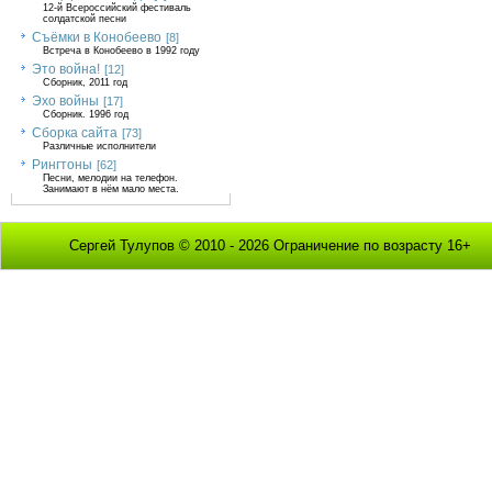
12-й Всероссийский фестиваль
солдатской песни
Съёмки в Конобеево
[8]
Встреча в Конобеево в 1992 году
Это война!
[12]
Сборник, 2011 год
Эхо войны
[17]
Сборник. 1996 год
Сборка сайта
[73]
Различные исполнители
Рингтоны
[62]
Песни, мелодии на телефон.
Занимают в нём мало места.
Сергей Тулупов © 2010 - 2026 Ограничение по возрасту 16+