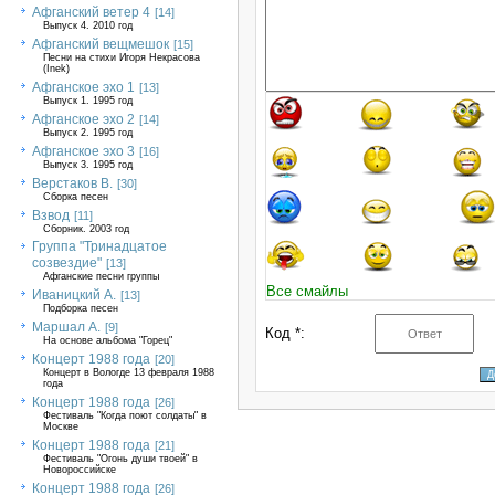
Афганский ветер 4
[14]
Выпуск 4. 2010 год
Афганский вещмешок
[15]
Песни на стихи Игоря Некрасова
(Inek)
Афганское эхо 1
[13]
Выпуск 1. 1995 год
Афганское эхо 2
[14]
Выпуск 2. 1995 год
Афганское эхо 3
[16]
Выпуск 3. 1995 год
Верстаков В.
[30]
Сборка песен
Взвод
[11]
Сборник. 2003 год
Группа "Тринадцатое
созвездие"
[13]
Афганские песни группы
Все смайлы
Иваницкий А.
[13]
Подборка песен
Маршал А.
[9]
Код *:
На основе альбома "Горец"
Концерт 1988 года
[20]
Концерт в Вологде 13 февраля 1988
года
Концерт 1988 года
[26]
Фестиваль "Когда поют солдаты" в
Москве
Концерт 1988 года
[21]
Фестиваль "Огонь души твоей" в
Новороссийске
Концерт 1988 года
[26]