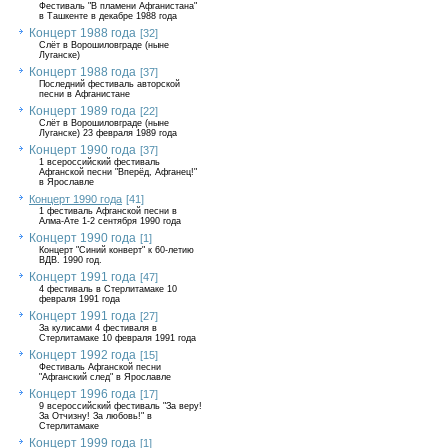
Фестиваль "В пламени Афганистана"
в Ташкенте в декабре 1988 года
Концерт 1988 года
[32]
Слёт в Ворошиловграде (ныне
Луганске)
Концерт 1988 года
[37]
Последний фестиваль авторской
песни в Афганистане
Концерт 1989 года
[22]
Слёт в Ворошиловграде (ныне
Луганске) 23 февраля 1989 года
Концерт 1990 года
[37]
1 всероссийский фестиваль
Афганской песни "Вперёд, Афганец!"
в Ярославле
Концерт 1990 года
[41]
1 фестиваль Афганской песни в
Алма-Ате 1-2 сентября 1990 года
Концерт 1990 года
[1]
Концерт "Синий конверт" к 60-летию
ВДВ. 1990 год.
Концерт 1991 года
[47]
4 фестиваль в Стерлитамаке 10
февраля 1991 года
Концерт 1991 года
[27]
За кулисами 4 фестиваля в
Стерлитамаке 10 февраля 1991 года
Концерт 1992 года
[15]
Фестиваль Афганской песни
"Афганский след" в Ярославле
Концерт 1996 года
[17]
9 всероссийский фестиваль "За веру!
За Отчизну! За любовь!" в
Стерлитамаке
Концерт 1999 года
[1]