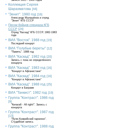
Записи 1985 - 1986 годов
Коллекция Сергея
Шарахматова
[44]
"Зенит". 1980 год
[16]
Александр Малашёнок и отряд
"Зенит" КГБ СССР
Песни бойцов спецназа КГБ
СССР
[24]
Отряд "Каскад" КГБ СССР, 1982-1983
года
ВИА "Восток". 1988 год
[19]
Последний концерт
ВИА "Голубые береты"
[12]
"Память". 1988 год
ВИА "Каскад". 1982 год
[20]
Запись с пока не определённого
концерта
ВИА "Каскад". 1983 год
[16]
"Концерт в Афганистане"
ВИА "Каскад". 1984 год
[16]
"Концерт в Афганистане"
ВИА "Каскад". 1988 год
[25]
Концерт в Баграме
ВИА "Танкист". 1982 год
[19]
Группа "Контраст". 1986 год
[9]
"Килагай - All right!". Запись с
концерта
Группа "Контраст". 1987 год
[13]
"Пули-Хумрийский гарнизон".
Студийная запись
Группа "Контраст". 1988 год