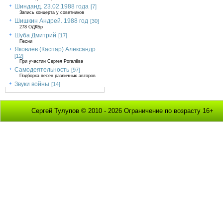
Шинданд. 23.02.1988 года
[7]
Запись концерта у советников
Шишкин Андрей. 1988 год
[30]
278 ОДКБр
Шуба Дмитрий
[17]
Песни
Яковлев (Каспар) Александр
[12]
При участии Сергея Рогалёва
Самодеятельность
[97]
Подборка песен различных авторов
Звуки войны
[14]
Сергей Тулупов © 2010 - 2026 Ограничение по возрасту 16+