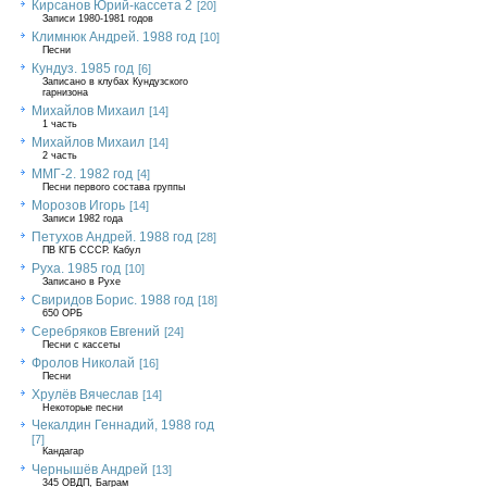
Кирсанов Юрий-кассета 2
[20]
Записи 1980-1981 годов
Климнюк Андрей. 1988 год
[10]
Песни
Кундуз. 1985 год
[6]
Записано в клубах Кундузского
гарнизона
Михайлов Михаил
[14]
1 часть
Михайлов Михаил
[14]
2 часть
ММГ-2. 1982 год
[4]
Песни первого состава группы
Морозов Игорь
[14]
Записи 1982 года
Петухов Андрей. 1988 год
[28]
ПВ КГБ СССР. Кабул
Руха. 1985 год
[10]
Записано в Рухе
Свиридов Борис. 1988 год
[18]
650 ОРБ
Серебряков Евгений
[24]
Песни с кассеты
Фролов Николай
[16]
Песни
Хрулёв Вячеслав
[14]
Некоторые песни
Чекалдин Геннадий, 1988 год
[7]
Кандагар
Чернышёв Андрей
[13]
345 ОВДП, Баграм