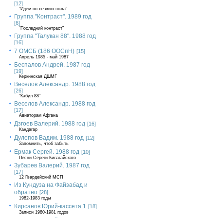
[12]
"Идём по лезвию ножа"
Группа "Контраст". 1989 год
[6]
"Последний контраст"
Группа "Талукан 88". 1988 год
[16]
7 ОМСБ (186 ООСпН)
[15]
Апрель 1985 - май 1987
Беспалов Андрей. 1987 год
[19]
Керкинская ДШМГ
Веселов Александр. 1988 год
[26]
"Кабул 88"
Веселов Александр. 1988 год
[17]
Авиаторам Афгана
Дзгоев Валерий. 1988 год
[16]
Кандагар
Дулепов Вадим. 1988 год
[12]
Запомнить, чтоб забыть
Ермак Сергей. 1988 год
[10]
Песни Серёги Килагайского
Зубарев Валерий. 1987 год
[17]
12 Гвардейский МСП
Из Кундуза на Файзабад и
обратно
[28]
1982-1983 годы
Кирсанов Юрий-кассета 1
[18]
Записи 1980-1981 годов