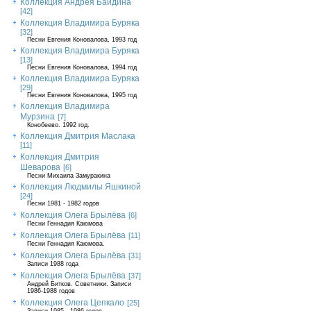
Коллекция Андрея Байдина
[42]
Коллекция Владимира Буряка
[32]
Песни Евгения Коновалова, 1993 год
Коллекция Владимира Буряка
[13]
Песни Евгения Коновалова, 1994 год
Коллекция Владимира Буряка
[29]
Песни Евгения Коновалова, 1995 год
Коллекция Владимира
Мурзина
[7]
Конобеево. 1992 год.
Коллекция Дмитрия Маслака
[11]
Коллекция Дмитрия
Шеварова
[6]
Песни Михаила Замуракина
Коллекция Людмилы Яшкиной
[24]
Песни 1981 - 1982 годов
Коллекция Олега Брылёва
[6]
Песни Геннадия Каюмова
Коллекция Олега Брылёва
[11]
Песни Геннадия Каюмова.
Коллекция Олега Брылёва
[31]
Записи 1988 года
Коллекция Олега Брылёва
[37]
Андрей Битков. Советники. Записи
1986-1988 годов
Коллекция Олега Цепкало
[25]