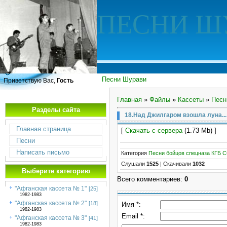
ПЕСНИ Ш
Песни Шурави
Приветствую Вас,
Гость
Главная
»
Файлы
»
Кассеты
»
Песн
Разделы сайта
18.Над Джилгаром взошла луна...
Главная страница
[
Скачать с сервера
(1.73 Mb) ]
Песни
Написать письмо
Категория
Песни бойцов спецназа КГБ 
Слушали
1525
|
Скачивали
1032
Выберите категорию
Всего комментариев
:
0
"Афганская кассета № 1"
[25]
1982-1983
"Афганская кассета № 2"
[18]
Имя *:
1982-1983
Email *:
"Афганская кассета № 3"
[41]
1982-1983