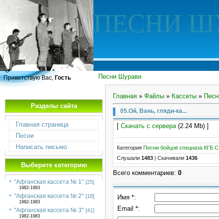
ПЕСНИ Ш
Песни Шурави
Приветствую Вас,
Гость
Главная
»
Файлы
»
Кассеты
»
Песн
Разделы сайта
05.Ой, Вань, гляди-ка...
Главная страница
[
Скачать с сервера
(2.24 Mb) ]
Песни
Написать письмо
Категория
Песни бойцов спецназа КГБ 
Слушали
1483
|
Скачивали
1436
Выберите категорию
Всего комментариев
:
0
"Афганская кассета № 1"
[25]
1982-1983
"Афганская кассета № 2"
[18]
Имя *:
1982-1983
Email *:
"Афганская кассета № 3"
[41]
1982-1983