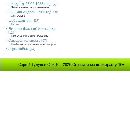
Шинданд. 23.02.1988 года
[7]
Запись концерта у советников
Шишкин Андрей. 1988 год
[30]
278 ОДКБр
Шуба Дмитрий
[17]
Песни
Яковлев (Каспар) Александр
[12]
При участии Сергея Рогалёва
Самодеятельность
[97]
Подборка песен различных авторов
Звуки войны
[14]
Сергей Тулупов © 2010 - 2026 Ограничение по возрасту 16+