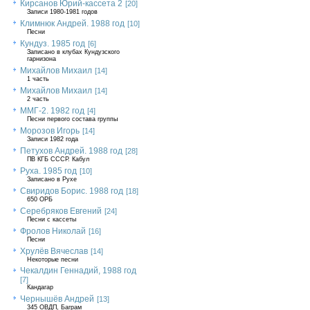
Кирсанов Юрий-кассета 2
[20]
Записи 1980-1981 годов
Климнюк Андрей. 1988 год
[10]
Песни
Кундуз. 1985 год
[6]
Записано в клубах Кундузского
гарнизона
Михайлов Михаил
[14]
1 часть
Михайлов Михаил
[14]
2 часть
ММГ-2. 1982 год
[4]
Песни первого состава группы
Морозов Игорь
[14]
Записи 1982 года
Петухов Андрей. 1988 год
[28]
ПВ КГБ СССР. Кабул
Руха. 1985 год
[10]
Записано в Рухе
Свиридов Борис. 1988 год
[18]
650 ОРБ
Серебряков Евгений
[24]
Песни с кассеты
Фролов Николай
[16]
Песни
Хрулёв Вячеслав
[14]
Некоторые песни
Чекалдин Геннадий, 1988 год
[7]
Кандагар
Чернышёв Андрей
[13]
345 ОВДП, Баграм