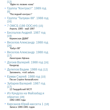
[12]
"Идём по лезвию ножа"
Группа "Контраст". 1989 год
[6]
"Последний контраст"
Группа "Талукан 88". 1988 год
[16]
7 ОМСБ (186 ООСпН)
[15]
Апрель 1985 - май 1987
Беспалов Андрей. 1987 год
[19]
Керкинская ДШМГ
Веселов Александр. 1988 год
[26]
"Кабул 88"
Веселов Александр. 1988 год
[17]
Авиаторам Афгана
Дзгоев Валерий. 1988 год
[16]
Кандагар
Дулепов Вадим. 1988 год
[12]
Запомнить, чтоб забыть
Ермак Сергей. 1988 год
[10]
Песни Серёги Килагайского
Зубарев Валерий. 1987 год
[17]
12 Гвардейский МСП
Из Кундуза на Файзабад и
обратно
[28]
1982-1983 годы
Кирсанов Юрий-кассета 1
[18]
Записи 1980-1981 годов