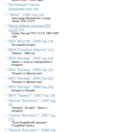
Записи 1985 - 1986 годов
Коллекция Сергея
Шарахматова
[44]
"Зенит". 1980 год
[16]
Александр Малашёнок и отряд
"Зенит" КГБ СССР
Песни бойцов спецназа КГБ
СССР
[24]
Отряд "Каскад" КГБ СССР, 1982-1983
года
ВИА "Восток". 1988 год
[19]
Последний концерт
ВИА "Голубые береты"
[12]
"Память". 1988 год
ВИА "Каскад". 1982 год
[20]
Запись с пока не определённого
концерта
ВИА "Каскад". 1983 год
[16]
"Концерт в Афганистане"
ВИА "Каскад". 1984 год
[16]
"Концерт в Афганистане"
ВИА "Каскад". 1988 год
[25]
Концерт в Баграме
ВИА "Танкист". 1982 год
[19]
Группа "Контраст". 1986 год
[9]
"Килагай - All right!". Запись с
концерта
Группа "Контраст". 1987 год
[13]
"Пули-Хумрийский гарнизон".
Студийная запись
Группа "Контраст". 1988 год