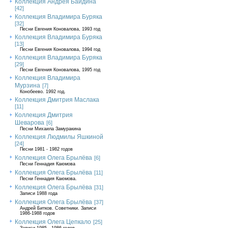
Коллекция Андрея Байдина
[42]
Коллекция Владимира Буряка
[32]
Песни Евгения Коновалова, 1993 год
Коллекция Владимира Буряка
[13]
Песни Евгения Коновалова, 1994 год
Коллекция Владимира Буряка
[29]
Песни Евгения Коновалова, 1995 год
Коллекция Владимира
Мурзина
[7]
Конобеево. 1992 год.
Коллекция Дмитрия Маслака
[11]
Коллекция Дмитрия
Шеварова
[6]
Песни Михаила Замуракина
Коллекция Людмилы Яшкиной
[24]
Песни 1981 - 1982 годов
Коллекция Олега Брылёва
[6]
Песни Геннадия Каюмова
Коллекция Олега Брылёва
[11]
Песни Геннадия Каюмова.
Коллекция Олега Брылёва
[31]
Записи 1988 года
Коллекция Олега Брылёва
[37]
Андрей Битков. Советники. Записи
1986-1988 годов
Коллекция Олега Цепкало
[25]