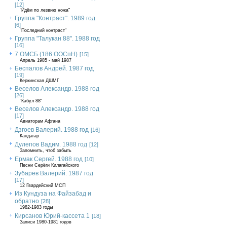
[12]
"Идём по лезвию ножа"
Группа "Контраст". 1989 год
[6]
"Последний контраст"
Группа "Талукан 88". 1988 год
[16]
7 ОМСБ (186 ООСпН)
[15]
Апрель 1985 - май 1987
Беспалов Андрей. 1987 год
[19]
Керкинская ДШМГ
Веселов Александр. 1988 год
[26]
"Кабул 88"
Веселов Александр. 1988 год
[17]
Авиаторам Афгана
Дзгоев Валерий. 1988 год
[16]
Кандагар
Дулепов Вадим. 1988 год
[12]
Запомнить, чтоб забыть
Ермак Сергей. 1988 год
[10]
Песни Серёги Килагайского
Зубарев Валерий. 1987 год
[17]
12 Гвардейский МСП
Из Кундуза на Файзабад и
обратно
[28]
1982-1983 годы
Кирсанов Юрий-кассета 1
[18]
Записи 1980-1981 годов