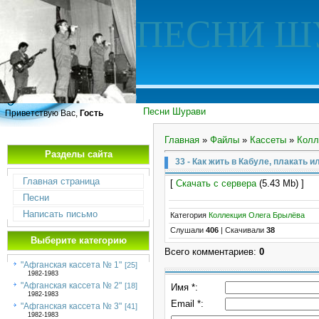
ПЕСНИ Ш
Песни Шурави
Приветствую Вас,
Гость
Главная
»
Файлы
»
Кассеты
»
Колл
Разделы сайта
33 - Как жить в Кабуле, плакать ил
Главная страница
[
Скачать с сервера
(5.43 Mb) ]
Песни
Написать письмо
Категория
Коллекция Олега Брылёва
Слушали
406
|
Скачивали
38
Выберите категорию
Всего комментариев
:
0
"Афганская кассета № 1"
[25]
1982-1983
"Афганская кассета № 2"
[18]
Имя *:
1982-1983
Email *:
"Афганская кассета № 3"
[41]
1982-1983