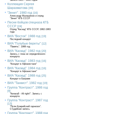
Записи 1985 - 1986 годов
Коллекция Сергея
Шарахматова
[44]
"Зенит". 1980 год
[16]
Александр Малашёнок и отряд
"Зенит" КГБ СССР
Песни бойцов спецназа КГБ
СССР
[24]
Отряд "Каскад" КГБ СССР, 1982-1983
года
ВИА "Восток". 1988 год
[19]
Последний концерт
ВИА "Голубые береты"
[12]
"Память". 1988 год
ВИА "Каскад". 1982 год
[20]
Запись с пока не определённого
концерта
ВИА "Каскад". 1983 год
[16]
"Концерт в Афганистане"
ВИА "Каскад". 1984 год
[16]
"Концерт в Афганистане"
ВИА "Каскад". 1988 год
[25]
Концерт в Баграме
ВИА "Танкист". 1982 год
[19]
Группа "Контраст". 1986 год
[9]
"Килагай - All right!". Запись с
концерта
Группа "Контраст". 1987 год
[13]
"Пули-Хумрийский гарнизон".
Студийная запись
Группа "Контраст". 1988 год