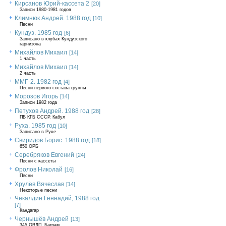
Кирсанов Юрий-кассета 2
[20]
Записи 1980-1981 годов
Климнюк Андрей. 1988 год
[10]
Песни
Кундуз. 1985 год
[6]
Записано в клубах Кундузского
гарнизона
Михайлов Михаил
[14]
1 часть
Михайлов Михаил
[14]
2 часть
ММГ-2. 1982 год
[4]
Песни первого состава группы
Морозов Игорь
[14]
Записи 1982 года
Петухов Андрей. 1988 год
[28]
ПВ КГБ СССР. Кабул
Руха. 1985 год
[10]
Записано в Рухе
Свиридов Борис. 1988 год
[18]
650 ОРБ
Серебряков Евгений
[24]
Песни с кассеты
Фролов Николай
[16]
Песни
Хрулёв Вячеслав
[14]
Некоторые песни
Чекалдин Геннадий, 1988 год
[7]
Кандагар
Чернышёв Андрей
[13]
345 ОВДП, Баграм