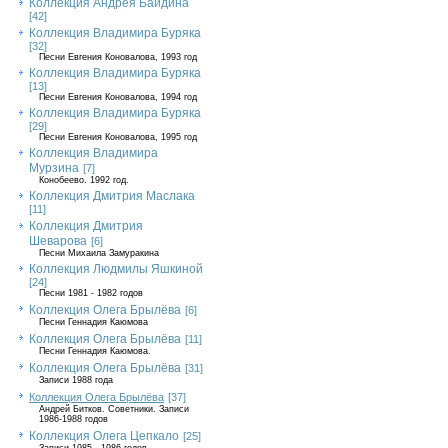
Коллекция Андрея Байдина
[42]
Коллекция Владимира Буряка
[32]
Песни Евгения Коновалова, 1993 год
Коллекция Владимира Буряка
[13]
Песни Евгения Коновалова, 1994 год
Коллекция Владимира Буряка
[29]
Песни Евгения Коновалова, 1995 год
Коллекция Владимира
Мурзина
[7]
Конобеево. 1992 год.
Коллекция Дмитрия Маслака
[11]
Коллекция Дмитрия
Шеварова
[6]
Песни Михаила Замуракина
Коллекция Людмилы Яшкиной
[24]
Песни 1981 - 1982 годов
Коллекция Олега Брылёва
[6]
Песни Геннадия Каюмова
Коллекция Олега Брылёва
[11]
Песни Геннадия Каюмова.
Коллекция Олега Брылёва
[31]
Записи 1988 года
Коллекция Олега Брылёва
[37]
Андрей Битков. Советники. Записи
1986-1988 годов
Коллекция Олега Цепкало
[25]