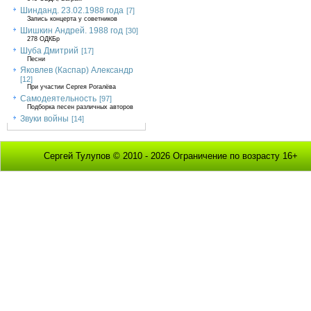
Шинданд. 23.02.1988 года
[7]
Запись концерта у советников
Шишкин Андрей. 1988 год
[30]
278 ОДКБр
Шуба Дмитрий
[17]
Песни
Яковлев (Каспар) Александр
[12]
При участии Сергея Рогалёва
Самодеятельность
[97]
Подборка песен различных авторов
Звуки войны
[14]
Сергей Тулупов © 2010 - 2026 Ограничение по возрасту 16+