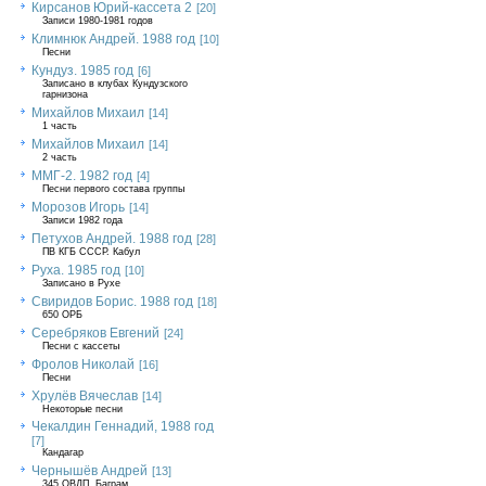
Кирсанов Юрий-кассета 2
[20]
Записи 1980-1981 годов
Климнюк Андрей. 1988 год
[10]
Песни
Кундуз. 1985 год
[6]
Записано в клубах Кундузского
гарнизона
Михайлов Михаил
[14]
1 часть
Михайлов Михаил
[14]
2 часть
ММГ-2. 1982 год
[4]
Песни первого состава группы
Морозов Игорь
[14]
Записи 1982 года
Петухов Андрей. 1988 год
[28]
ПВ КГБ СССР. Кабул
Руха. 1985 год
[10]
Записано в Рухе
Свиридов Борис. 1988 год
[18]
650 ОРБ
Серебряков Евгений
[24]
Песни с кассеты
Фролов Николай
[16]
Песни
Хрулёв Вячеслав
[14]
Некоторые песни
Чекалдин Геннадий, 1988 год
[7]
Кандагар
Чернышёв Андрей
[13]
345 ОВДП, Баграм