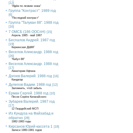
[12]
"Идём по лезвию ножа"
Группа "Контраст". 1989 год
[6]
"Последний контраст"
Группа "Талукан 88". 1988 год
[16]
7 ОМСБ (186 ООСпН)
[15]
Апрель 1985 - май 1987
Беспалов Андрей. 1987 год
[19]
Керкинская ДШМГ
Веселов Александр. 1988 год
[26]
"Кабул 88"
Веселов Александр. 1988 год
[17]
Авиаторам Афгана
Дзгоев Валерий. 1988 год
[16]
Кандагар
Дулепов Вадим. 1988 год
[12]
Запомнить, чтоб забыть
Ермак Сергей. 1988 год
[10]
Песни Серёги Килагайского
Зубарев Валерий. 1987 год
[17]
12 Гвардейский МСП
Из Кундуза на Файзабад и
обратно
[28]
1982-1983 годы
Кирсанов Юрий-кассета 1
[18]
Записи 1980-1981 годов