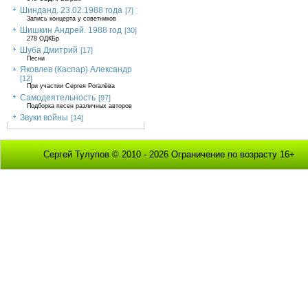
Шинданд. 23.02.1988 года
[7]
Запись концерта у советников
Шишкин Андрей. 1988 год
[30]
278 ОДКБр
Шуба Дмитрий
[17]
Песни
Яковлев (Каспар) Александр
[12]
При участии Сергея Рогалёва
Самодеятельность
[97]
Подборка песен различных авторов
Звуки войны
[14]
Сергей Тулупов © 2010 - 2026 Ограничение по возрасту 16+