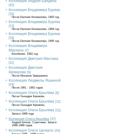
Коллекция Андрея Байдина
[42]
Коллекция Владимира Буряка
[32]
Песни Евгения Коновалова, 1993 год
Коллекция Владимира Буряка
[13]
Песни Евгения Коновалова, 1994 год
Коллекция Владимира Буряка
[29]
Песни Евгения Коновалова, 1995 год
Коллекция Владимира
Мурзина
[7]
Конобеево. 1992 год.
Коллекция Дмитрия Маслака
[11]
Коллекция Дмитрия
Шеварова
[6]
Песни Михаила Замуракина
Коллекция Людмилы Яшкиной
[24]
Песни 1981 - 1982 годов
Коллекция Олега Брылёва
[6]
Песни Геннадия Каюмова
Коллекция Олега Брылёва
[11]
Песни Геннадия Каюмова.
Коллекция Олега Брылёва
[31]
Записи 1988 года
Коллекция Олега Брылёва
[37]
Андрей Битков. Советники. Записи
1986-1988 годов
Коллекция Олега Цепкало
[25]