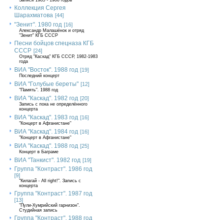
Записи 1985 - 1986 годов
Коллекция Сергея
Шарахматова
[44]
"Зенит". 1980 год
[16]
Александр Малашёнок и отряд
"Зенит" КГБ СССР
Песни бойцов спецназа КГБ
СССР
[24]
Отряд "Каскад" КГБ СССР, 1982-1983
года
ВИА "Восток". 1988 год
[19]
Последний концерт
ВИА "Голубые береты"
[12]
"Память". 1988 год
ВИА "Каскад". 1982 год
[20]
Запись с пока не определённого
концерта
ВИА "Каскад". 1983 год
[16]
"Концерт в Афганистане"
ВИА "Каскад". 1984 год
[16]
"Концерт в Афганистане"
ВИА "Каскад". 1988 год
[25]
Концерт в Баграме
ВИА "Танкист". 1982 год
[19]
Группа "Контраст". 1986 год
[9]
"Килагай - All right!". Запись с
концерта
Группа "Контраст". 1987 год
[13]
"Пули-Хумрийский гарнизон".
Студийная запись
Группа "Контраст". 1988 год