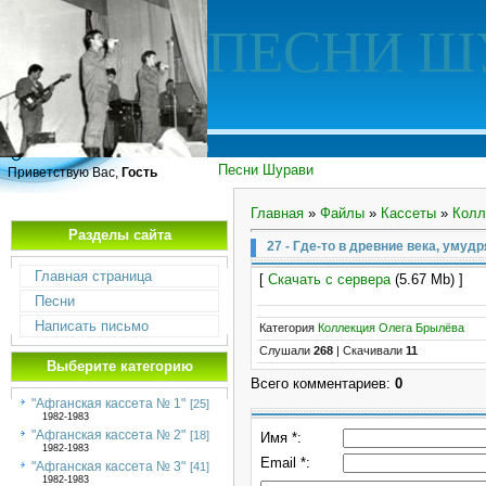
ПЕСНИ Ш
Песни Шурави
Приветствую Вас,
Гость
Главная
»
Файлы
»
Кассеты
»
Колл
Разделы сайта
27 - Где-то в древние века, умудр
Главная страница
[
Скачать с сервера
(5.67 Mb) ]
Песни
Написать письмо
Категория
Коллекция Олега Брылёва
Слушали
268
|
Скачивали
11
Выберите категорию
Всего комментариев
:
0
"Афганская кассета № 1"
[25]
1982-1983
"Афганская кассета № 2"
[18]
Имя *:
1982-1983
Email *:
"Афганская кассета № 3"
[41]
1982-1983