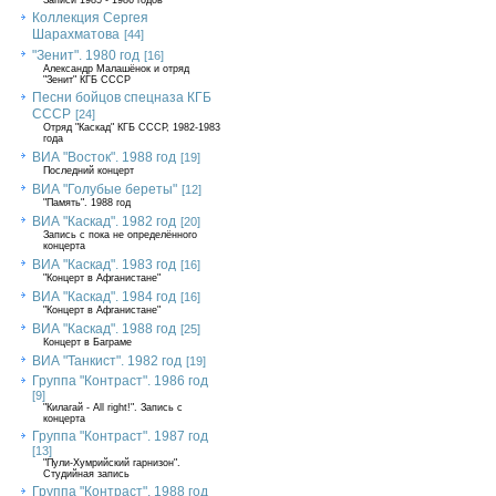
Записи 1985 - 1986 годов
Коллекция Сергея
Шарахматова
[44]
"Зенит". 1980 год
[16]
Александр Малашёнок и отряд
"Зенит" КГБ СССР
Песни бойцов спецназа КГБ
СССР
[24]
Отряд "Каскад" КГБ СССР, 1982-1983
года
ВИА "Восток". 1988 год
[19]
Последний концерт
ВИА "Голубые береты"
[12]
"Память". 1988 год
ВИА "Каскад". 1982 год
[20]
Запись с пока не определённого
концерта
ВИА "Каскад". 1983 год
[16]
"Концерт в Афганистане"
ВИА "Каскад". 1984 год
[16]
"Концерт в Афганистане"
ВИА "Каскад". 1988 год
[25]
Концерт в Баграме
ВИА "Танкист". 1982 год
[19]
Группа "Контраст". 1986 год
[9]
"Килагай - All right!". Запись с
концерта
Группа "Контраст". 1987 год
[13]
"Пули-Хумрийский гарнизон".
Студийная запись
Группа "Контраст". 1988 год