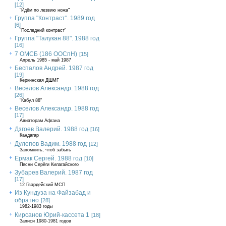
[12]
"Идём по лезвию ножа"
Группа "Контраст". 1989 год
[6]
"Последний контраст"
Группа "Талукан 88". 1988 год
[16]
7 ОМСБ (186 ООСпН)
[15]
Апрель 1985 - май 1987
Беспалов Андрей. 1987 год
[19]
Керкинская ДШМГ
Веселов Александр. 1988 год
[26]
"Кабул 88"
Веселов Александр. 1988 год
[17]
Авиаторам Афгана
Дзгоев Валерий. 1988 год
[16]
Кандагар
Дулепов Вадим. 1988 год
[12]
Запомнить, чтоб забыть
Ермак Сергей. 1988 год
[10]
Песни Серёги Килагайского
Зубарев Валерий. 1987 год
[17]
12 Гвардейский МСП
Из Кундуза на Файзабад и
обратно
[28]
1982-1983 годы
Кирсанов Юрий-кассета 1
[18]
Записи 1980-1981 годов