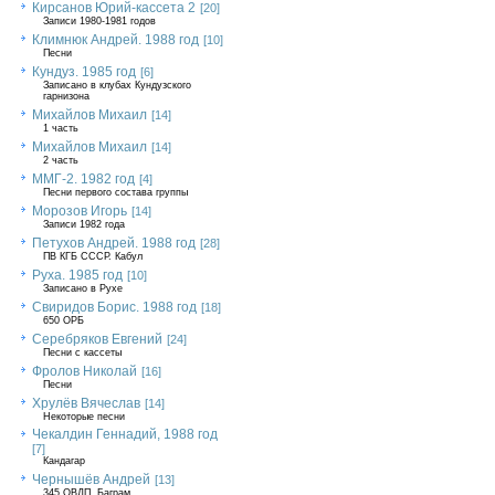
Кирсанов Юрий-кассета 2
[20]
Записи 1980-1981 годов
Климнюк Андрей. 1988 год
[10]
Песни
Кундуз. 1985 год
[6]
Записано в клубах Кундузского
гарнизона
Михайлов Михаил
[14]
1 часть
Михайлов Михаил
[14]
2 часть
ММГ-2. 1982 год
[4]
Песни первого состава группы
Морозов Игорь
[14]
Записи 1982 года
Петухов Андрей. 1988 год
[28]
ПВ КГБ СССР. Кабул
Руха. 1985 год
[10]
Записано в Рухе
Свиридов Борис. 1988 год
[18]
650 ОРБ
Серебряков Евгений
[24]
Песни с кассеты
Фролов Николай
[16]
Песни
Хрулёв Вячеслав
[14]
Некоторые песни
Чекалдин Геннадий, 1988 год
[7]
Кандагар
Чернышёв Андрей
[13]
345 ОВДП, Баграм