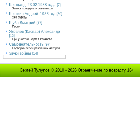
Шинданд. 23.02.1988 года
[7]
Запись концерта у советников
Шишкин Андрей. 1988 год
[30]
278 ОДКБр
Шуба Дмитрий
[17]
Песни
Яковлев (Каспар) Александр
[12]
При участии Сергея Рогалёва
Самодеятельность
[97]
Подборка песен различных авторов
Звуки войны
[14]
Сергей Тулупов © 2010 - 2026 Ограничение по возрасту 16+