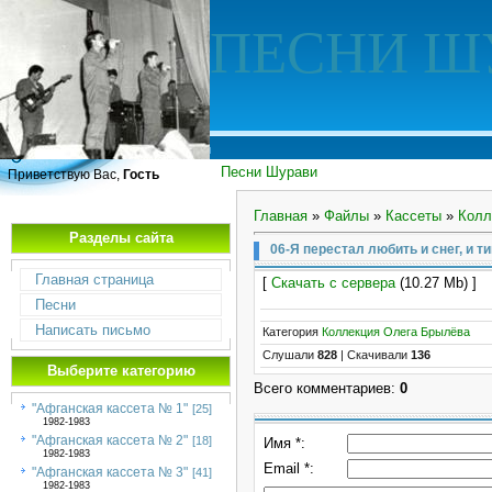
ПЕСНИ Ш
Песни Шурави
Приветствую Вас,
Гость
Главная
»
Файлы
»
Кассеты
»
Колл
Разделы сайта
06-Я перестал любить и снег, и т
Главная страница
[
Скачать с сервера
(10.27 Mb) 
Песни
Написать письмо
Категория
Коллекция Олега Брылёва
Слушали
828
|
Скачивали
136
Выберите категорию
Всего комментариев
:
0
"Афганская кассета № 1"
[25]
1982-1983
"Афганская кассета № 2"
[18]
Имя *:
1982-1983
Email *:
"Афганская кассета № 3"
[41]
1982-1983