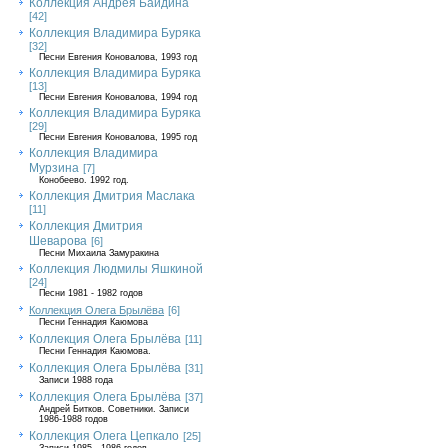
Коллекция Андрея Байдина
[42]
Коллекция Владимира Буряка
[32]
Песни Евгения Коновалова, 1993 год
Коллекция Владимира Буряка
[13]
Песни Евгения Коновалова, 1994 год
Коллекция Владимира Буряка
[29]
Песни Евгения Коновалова, 1995 год
Коллекция Владимира
Мурзина
[7]
Конобеево. 1992 год.
Коллекция Дмитрия Маслака
[11]
Коллекция Дмитрия
Шеварова
[6]
Песни Михаила Замуракина
Коллекция Людмилы Яшкиной
[24]
Песни 1981 - 1982 годов
Коллекция Олега Брылёва
[6]
Песни Геннадия Каюмова
Коллекция Олега Брылёва
[11]
Песни Геннадия Каюмова.
Коллекция Олега Брылёва
[31]
Записи 1988 года
Коллекция Олега Брылёва
[37]
Андрей Битков. Советники. Записи
1986-1988 годов
Коллекция Олега Цепкало
[25]