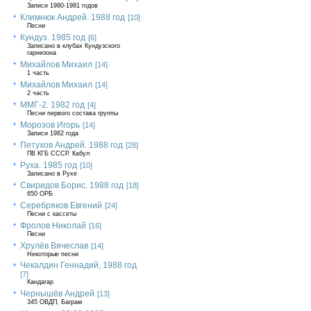
Записи 1980-1981 годов
Климнюк Андрей. 1988 год
[10]
Песни
Кундуз. 1985 год
[6]
Записано в клубах Кундузского
гарнизона
Михайлов Михаил
[14]
1 часть
Михайлов Михаил
[14]
2 часть
ММГ-2. 1982 год
[4]
Песни первого состава группы
Морозов Игорь
[14]
Записи 1982 года
Петухов Андрей. 1988 год
[28]
ПВ КГБ СССР. Кабул
Руха. 1985 год
[10]
Записано в Рухе
Свиридов Борис. 1988 год
[18]
650 ОРБ
Серебряков Евгений
[24]
Песни с кассеты
Фролов Николай
[16]
Песни
Хрулёв Вячеслав
[14]
Некоторые песни
Чекалдин Геннадий, 1988 год
[7]
Кандагар
Чернышёв Андрей
[13]
345 ОВДП, Баграм