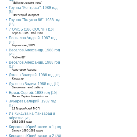
"Идём по лезвию ножа"
Группа "Контраст". 1989 год
[6]
"Последний контраст"
Группа "Талукан 88". 1988 год
[16]
7 ОМСБ (186 ООСпН)
[15]
Апрель 1985 - май 1987
Беспалов Андрей. 1987 год
[19]
Керкинская ДШМГ
Веселов Александр. 1988 год
[26]
"Кабул 88"
Веселов Александр. 1988 год
[17]
Авиаторам Афгана
Дзгоев Валерий. 1988 год
[16]
Кандагар
Дулепов Вадим. 1988 год
[12]
Запомнить, чтоб забыть
Ермак Сергей. 1988 год
[10]
Песни Серёги Килагайского
Зубарев Валерий. 1987 год
[17]
12 Гвардейский МСП
Из Кундуза на Файзабад и
обратно
[28]
1982-1983 годы
Кирсанов Юрий-кассета 1
[18]
Записи 1980-1981 годов
Кирсанов Юрий-кассета 2
[20]