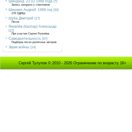
Шинданд. 23.02.1988 года
[7]
Запись концерта у советников
Шишкин Андрей. 1988 год
[30]
278 ОДКБр
Шуба Дмитрий
[17]
Песни
Яковлев (Каспар) Александр
[12]
При участии Сергея Рогалёва
Самодеятельность
[97]
Подборка песен различных авторов
Звуки войны
[14]
Сергей Тулупов © 2010 - 2026 Ограничение по возрасту 16+