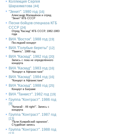
Коллекция Сергея
Шарахматова
[44]
"Зенит". 1980 год
[16]
Александр Малашёнок и отряд
"Зенит" КГБ СССР
Песни бойцов спецназа КГБ
СССР
[24]
Отряд "Каскад" КГБ СССР, 1982-1983
года
ВИА "Восток". 1988 год
[19]
Последний концерт
ВИА "Голубые береты"
[12]
"Память". 1988 год
ВИА "Каскад". 1982 год
[20]
Запись с пока не определённого
концерта
ВИА "Каскад". 1983 год
[16]
"Концерт в Афганистане"
ВИА "Каскад". 1984 год
[16]
"Концерт в Афганистане"
ВИА "Каскад". 1988 год
[25]
Концерт в Баграме
ВИА "Танкист". 1982 год
[19]
Группа "Контраст". 1986 год
[9]
"Килагай - All right!". Запись с
концерта
Группа "Контраст". 1987 год
[13]
"Пули-Хумрийский гарнизон".
Студийная запись
Группа "Контраст". 1988 год
[12]