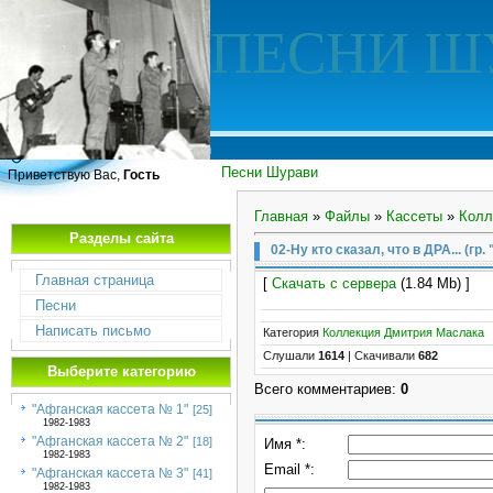
ПЕСНИ Ш
Песни Шурави
Приветствую Вас,
Гость
Главная
»
Файлы
»
Кассеты
»
Колл
Разделы сайта
02-Ну кто сказал, что в ДРА... (гр.
Главная страница
[
Скачать с сервера
(1.84 Mb) ]
Песни
Написать письмо
Категория
Коллекция Дмитрия Маслака
Слушали
1614
|
Скачивали
682
Выберите категорию
Всего комментариев
:
0
"Афганская кассета № 1"
[25]
1982-1983
"Афганская кассета № 2"
[18]
Имя *:
1982-1983
Email *:
"Афганская кассета № 3"
[41]
1982-1983