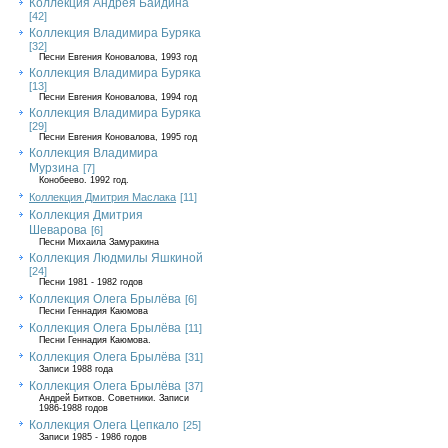
Коллекция Андрея Байдина
[42]
Коллекция Владимира Буряка
[32]
Песни Евгения Коновалова, 1993 год
Коллекция Владимира Буряка
[13]
Песни Евгения Коновалова, 1994 год
Коллекция Владимира Буряка
[29]
Песни Евгения Коновалова, 1995 год
Коллекция Владимира
Мурзина
[7]
Конобеево. 1992 год.
Коллекция Дмитрия Маслака
[11]
Коллекция Дмитрия
Шеварова
[6]
Песни Михаила Замуракина
Коллекция Людмилы Яшкиной
[24]
Песни 1981 - 1982 годов
Коллекция Олега Брылёва
[6]
Песни Геннадия Каюмова
Коллекция Олега Брылёва
[11]
Песни Геннадия Каюмова.
Коллекция Олега Брылёва
[31]
Записи 1988 года
Коллекция Олега Брылёва
[37]
Андрей Битков. Советники. Записи
1986-1988 годов
Коллекция Олега Цепкало
[25]
Записи 1985 - 1986 годов