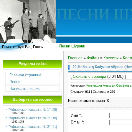
ПЕСНИ Ш
Песни Шурави
Приветствую Вас,
Гость
Главная
»
Файлы
»
Кассеты
»
Колл
Разделы сайта
20-Небо над Кабулом чёрное (Неи
Главная страница
[
Скачать с сервера
(3.04 Mb) ]
Песни
Категория
Коллекция Алексея Семёнова
Написать письмо
Слушали
911
|
Скачивали
299
Выберите категорию
Всего комментариев
:
0
"Афганская кассета № 1"
[25]
1982-1983
Имя *:
"Афганская кассета № 2"
[18]
Email *:
1982-1983
"Афганская кассета № 3"
[41]
1982-1983