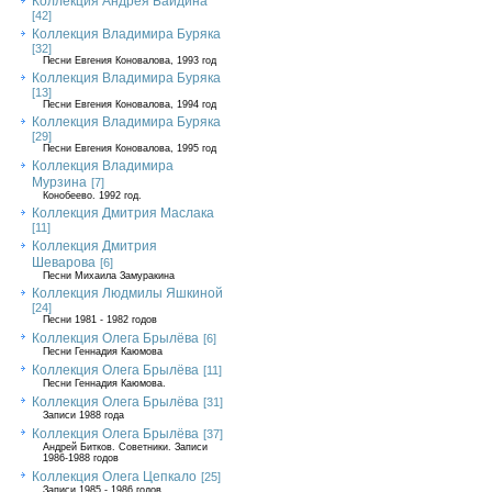
Коллекция Андрея Байдина
[42]
Коллекция Владимира Буряка
[32]
Песни Евгения Коновалова, 1993 год
Коллекция Владимира Буряка
[13]
Песни Евгения Коновалова, 1994 год
Коллекция Владимира Буряка
[29]
Песни Евгения Коновалова, 1995 год
Коллекция Владимира
Мурзина
[7]
Конобеево. 1992 год.
Коллекция Дмитрия Маслака
[11]
Коллекция Дмитрия
Шеварова
[6]
Песни Михаила Замуракина
Коллекция Людмилы Яшкиной
[24]
Песни 1981 - 1982 годов
Коллекция Олега Брылёва
[6]
Песни Геннадия Каюмова
Коллекция Олега Брылёва
[11]
Песни Геннадия Каюмова.
Коллекция Олега Брылёва
[31]
Записи 1988 года
Коллекция Олега Брылёва
[37]
Андрей Битков. Советники. Записи
1986-1988 годов
Коллекция Олега Цепкало
[25]
Записи 1985 - 1986 годов