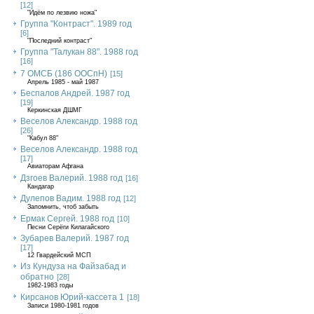
[12]
"Идём по лезвию ножа"
Группа "Контраст". 1989 год
[6]
"Последний контраст"
Группа "Талукан 88". 1988 год
[16]
7 ОМСБ (186 ООСпН)
[15]
Апрель 1985 - май 1987
Беспалов Андрей. 1987 год
[19]
Керкинская ДШМГ
Веселов Александр. 1988 год
[26]
"Кабул 88"
Веселов Александр. 1988 год
[17]
Авиаторам Афгана
Дзгоев Валерий. 1988 год
[16]
Кандагар
Дулепов Вадим. 1988 год
[12]
Запомнить, чтоб забыть
Ермак Сергей. 1988 год
[10]
Песни Серёги Килагайского
Зубарев Валерий. 1987 год
[17]
12 Гвардейский МСП
Из Кундуза на Файзабад и
обратно
[28]
1982-1983 годы
Кирсанов Юрий-кассета 1
[18]
Записи 1980-1981 годов