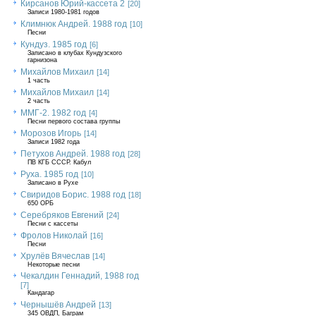
Кирсанов Юрий-кассета 2
[20]
Записи 1980-1981 годов
Климнюк Андрей. 1988 год
[10]
Песни
Кундуз. 1985 год
[6]
Записано в клубах Кундузского
гарнизона
Михайлов Михаил
[14]
1 часть
Михайлов Михаил
[14]
2 часть
ММГ-2. 1982 год
[4]
Песни первого состава группы
Морозов Игорь
[14]
Записи 1982 года
Петухов Андрей. 1988 год
[28]
ПВ КГБ СССР. Кабул
Руха. 1985 год
[10]
Записано в Рухе
Свиридов Борис. 1988 год
[18]
650 ОРБ
Серебряков Евгений
[24]
Песни с кассеты
Фролов Николай
[16]
Песни
Хрулёв Вячеслав
[14]
Некоторые песни
Чекалдин Геннадий, 1988 год
[7]
Кандагар
Чернышёв Андрей
[13]
345 ОВДП, Баграм