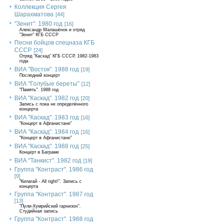
Коллекция Сергея
Шарахматова
[44]
"Зенит". 1980 год
[16]
Александр Малашёнок и отряд
"Зенит" КГБ СССР
Песни бойцов спецназа КГБ
СССР
[24]
Отряд "Каскад" КГБ СССР, 1982-1983
года
ВИА "Восток". 1988 год
[19]
Последний концерт
ВИА "Голубые береты"
[12]
"Память". 1988 год
ВИА "Каскад". 1982 год
[20]
Запись с пока не определённого
концерта
ВИА "Каскад". 1983 год
[16]
"Концерт в Афганистане"
ВИА "Каскад". 1984 год
[16]
"Концерт в Афганистане"
ВИА "Каскад". 1988 год
[25]
Концерт в Баграме
ВИА "Танкист". 1982 год
[19]
Группа "Контраст". 1986 год
[9]
"Килагай - All right!". Запись с
концерта
Группа "Контраст". 1987 год
[13]
"Пули-Хумрийский гарнизон".
Студийная запись
Группа "Контраст". 1988 год