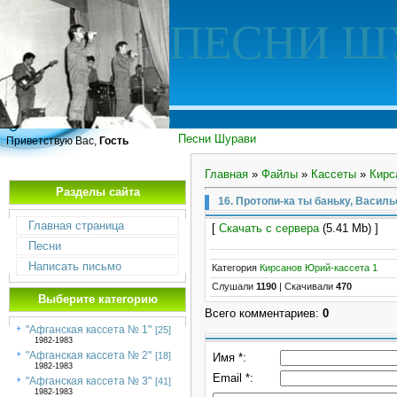
ПЕСНИ Ш
Песни Шурави
Приветствую Вас,
Гость
Главная
»
Файлы
»
Кассеты
»
Кирс
Разделы сайта
16. Протопи-ка ты баньку, Васил
Главная страница
[
Скачать с сервера
(5.41 Mb) ]
Песни
Написать письмо
Категория
Кирсанов Юрий-кассета 1
Слушали
1190
|
Скачивали
470
Выберите категорию
Всего комментариев
:
0
"Афганская кассета № 1"
[25]
1982-1983
"Афганская кассета № 2"
[18]
Имя *:
1982-1983
Email *:
"Афганская кассета № 3"
[41]
1982-1983