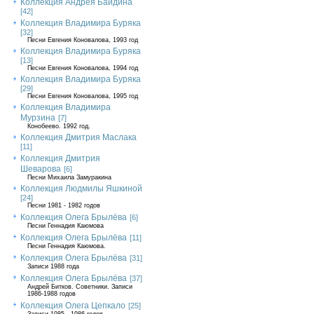
Коллекция Андрея Байдина
[42]
Коллекция Владимира Буряка
[32]
Песни Евгения Коновалова, 1993 год
Коллекция Владимира Буряка
[13]
Песни Евгения Коновалова, 1994 год
Коллекция Владимира Буряка
[29]
Песни Евгения Коновалова, 1995 год
Коллекция Владимира
Мурзина
[7]
Конобеево. 1992 год.
Коллекция Дмитрия Маслака
[11]
Коллекция Дмитрия
Шеварова
[6]
Песни Михаила Замуракина
Коллекция Людмилы Яшкиной
[24]
Песни 1981 - 1982 годов
Коллекция Олега Брылёва
[6]
Песни Геннадия Каюмова
Коллекция Олега Брылёва
[11]
Песни Геннадия Каюмова.
Коллекция Олега Брылёва
[31]
Записи 1988 года
Коллекция Олега Брылёва
[37]
Андрей Битков. Советники. Записи
1986-1988 годов
Коллекция Олега Цепкало
[25]