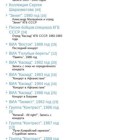
Записи 1985 - 1986 годов
Коллекция Сергея
Шарахматова
[44]
"Зенит". 1980 год
[16]
Александр Малашёнок и отряд
"Зенит" КГБ СССР
Песни бойцов спецназа КГБ
СССР
[24]
Отряд "Каскад" КГБ СССР, 1982-1983
года
ВИА "Восток". 1988 год
[19]
Последний концерт
ВИА "Голубые береты"
[12]
"Память". 1988 год
ВИА "Каскад". 1982 год
[20]
Запись с пока не определённого
концерта
ВИА "Каскад". 1983 год
[16]
"Концерт в Афганистане"
ВИА "Каскад". 1984 год
[16]
"Концерт в Афганистане"
ВИА "Каскад". 1988 год
[25]
Концерт в Баграме
ВИА "Танкист". 1982 год
[19]
Группа "Контраст". 1986 год
[9]
"Килагай - All right!". Запись с
концерта
Группа "Контраст". 1987 год
[13]
"Пули-Хумрийский гарнизон".
Студийная запись
Группа "Контраст". 1988 год