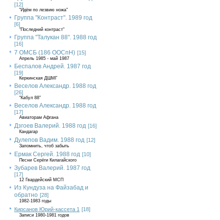
[12]
"Идём по лезвию ножа"
Группа "Контраст". 1989 год
[6]
"Последний контраст"
Группа "Талукан 88". 1988 год
[16]
7 ОМСБ (186 ООСпН)
[15]
Апрель 1985 - май 1987
Беспалов Андрей. 1987 год
[19]
Керкинская ДШМГ
Веселов Александр. 1988 год
[26]
"Кабул 88"
Веселов Александр. 1988 год
[17]
Авиаторам Афгана
Дзгоев Валерий. 1988 год
[16]
Кандагар
Дулепов Вадим. 1988 год
[12]
Запомнить, чтоб забыть
Ермак Сергей. 1988 год
[10]
Песни Серёги Килагайского
Зубарев Валерий. 1987 год
[17]
12 Гвардейский МСП
Из Кундуза на Файзабад и
обратно
[28]
1982-1983 годы
Кирсанов Юрий-кассета 1
[18]
Записи 1980-1981 годов