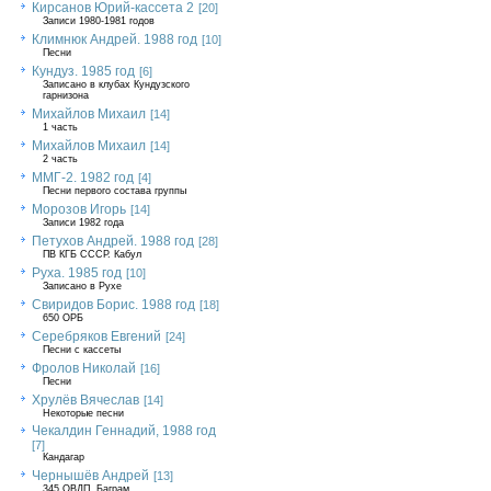
Кирсанов Юрий-кассета 2
[20]
Записи 1980-1981 годов
Климнюк Андрей. 1988 год
[10]
Песни
Кундуз. 1985 год
[6]
Записано в клубах Кундузского
гарнизона
Михайлов Михаил
[14]
1 часть
Михайлов Михаил
[14]
2 часть
ММГ-2. 1982 год
[4]
Песни первого состава группы
Морозов Игорь
[14]
Записи 1982 года
Петухов Андрей. 1988 год
[28]
ПВ КГБ СССР. Кабул
Руха. 1985 год
[10]
Записано в Рухе
Свиридов Борис. 1988 год
[18]
650 ОРБ
Серебряков Евгений
[24]
Песни с кассеты
Фролов Николай
[16]
Песни
Хрулёв Вячеслав
[14]
Некоторые песни
Чекалдин Геннадий, 1988 год
[7]
Кандагар
Чернышёв Андрей
[13]
345 ОВДП, Баграм