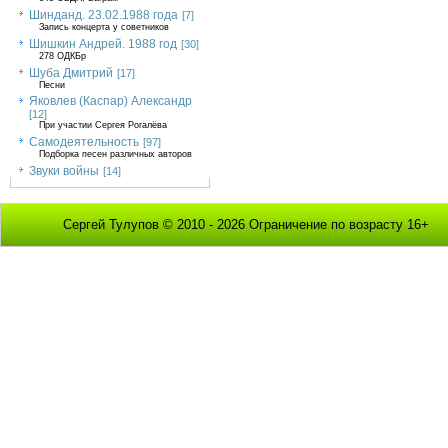
Шинданд. 23.02.1988 года
[7]
Запись концерта у советников
Шишкин Андрей. 1988 год
[30]
278 ОДКБр
Шуба Дмитрий
[17]
Песни
Яковлев (Каспар) Александр
[12]
При участии Сергея Рогалёва
Самодеятельность
[97]
Подборка песен различных авторов
Звуки войны
[14]
Сергей Тулупов © 2010 - 2026 Ограничение по возрасту 16+