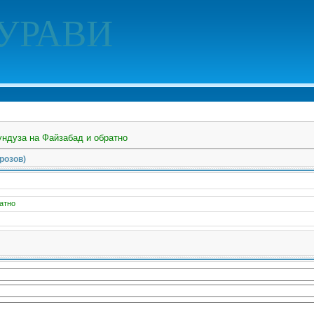
УРАВИ
ундуза на Файзабад и обратно
розов)
атно