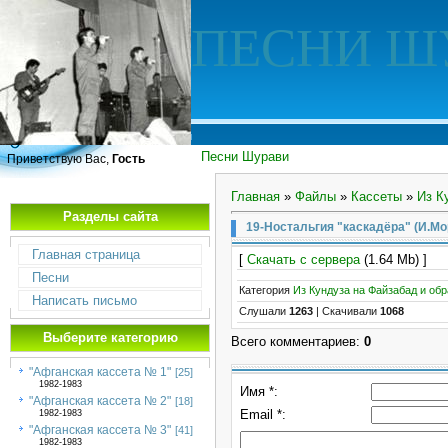
ПЕСНИ Ш
Песни Шурави
Приветствую Вас,
Гость
Главная
»
Файлы
»
Кассеты
»
Из К
Разделы сайта
19-Ностальгия "каскадёра" (И.Мо
Главная страница
[
Скачать с сервера
(1.64 Mb) ]
Песни
Категория
Из Кундуза на Файзабад и обр
Написать письмо
Слушали
1263
|
Скачивали
1068
Выберите категорию
Всего комментариев
:
0
"Афганская кассета № 1"
[25]
1982-1983
Имя *:
"Афганская кассета № 2"
[18]
Email *:
1982-1983
"Афганская кассета № 3"
[41]
1982-1983