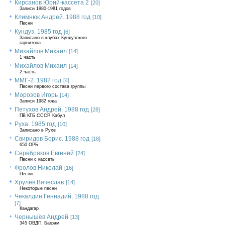
Кирсанов Юрий-кассета 2
[20]
Записи 1980-1981 годов
Климнюк Андрей. 1988 год
[10]
Песни
Кундуз. 1985 год
[6]
Записано в клубах Кундузского
гарнизона
Михайлов Михаил
[14]
1 часть
Михайлов Михаил
[14]
2 часть
ММГ-2. 1982 год
[4]
Песни первого состава группы
Морозов Игорь
[14]
Записи 1982 года
Петухов Андрей. 1988 год
[28]
ПВ КГБ СССР. Кабул
Руха. 1985 год
[10]
Записано в Рухе
Свиридов Борис. 1988 год
[18]
650 ОРБ
Серебряков Евгений
[24]
Песни с кассеты
Фролов Николай
[16]
Песни
Хрулёв Вячеслав
[14]
Некоторые песни
Чекалдин Геннадий, 1988 год
[7]
Кандагар
Чернышёв Андрей
[13]
345 ОВДП, Баграм