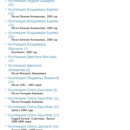
Коллекция Андрея Байдина
[42]
Коллекция Владимира Буряка
[32]
Песни Евгения Коновалова, 1993 год
Коллекция Владимира Буряка
[13]
Песни Евгения Коновалова, 1994 год
Коллекция Владимира Буряка
[29]
Песни Евгения Коновалова, 1995 год
Коллекция Владимира
Мурзина
[7]
Конобеево. 1992 год.
Коллекция Дмитрия Маслака
[11]
Коллекция Дмитрия
Шеварова
[6]
Песни Михаила Замуракина
Коллекция Людмилы Яшкиной
[24]
Песни 1981 - 1982 годов
Коллекция Олега Брылёва
[6]
Песни Геннадия Каюмова
Коллекция Олега Брылёва
[11]
Песни Геннадия Каюмова.
Коллекция Олега Брылёва
[31]
Записи 1988 года
Коллекция Олега Брылёва
[37]
Андрей Битков. Советники. Записи
1986-1988 годов
Коллекция Олега Цепкало
[25]