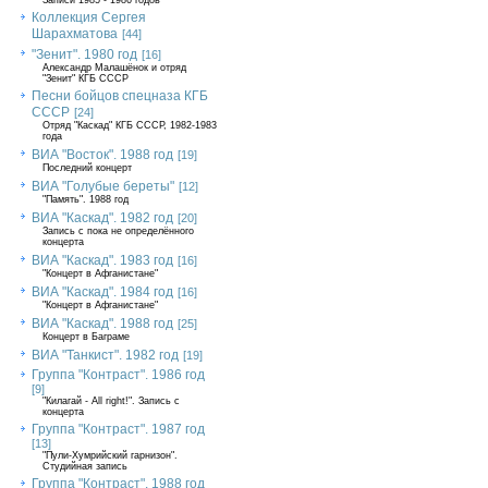
Записи 1985 - 1986 годов
Коллекция Сергея
Шарахматова
[44]
"Зенит". 1980 год
[16]
Александр Малашёнок и отряд
"Зенит" КГБ СССР
Песни бойцов спецназа КГБ
СССР
[24]
Отряд "Каскад" КГБ СССР, 1982-1983
года
ВИА "Восток". 1988 год
[19]
Последний концерт
ВИА "Голубые береты"
[12]
"Память". 1988 год
ВИА "Каскад". 1982 год
[20]
Запись с пока не определённого
концерта
ВИА "Каскад". 1983 год
[16]
"Концерт в Афганистане"
ВИА "Каскад". 1984 год
[16]
"Концерт в Афганистане"
ВИА "Каскад". 1988 год
[25]
Концерт в Баграме
ВИА "Танкист". 1982 год
[19]
Группа "Контраст". 1986 год
[9]
"Килагай - All right!". Запись с
концерта
Группа "Контраст". 1987 год
[13]
"Пули-Хумрийский гарнизон".
Студийная запись
Группа "Контраст". 1988 год