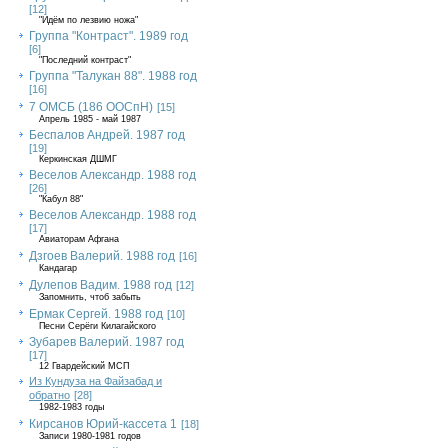
[12]
"Идём по лезвию ножа"
Группа "Контраст". 1989 год
[6]
"Последний контраст"
Группа "Талукан 88". 1988 год
[16]
7 ОМСБ (186 ООСпН)
[15]
Апрель 1985 - май 1987
Беспалов Андрей. 1987 год
[19]
Керкинская ДШМГ
Веселов Александр. 1988 год
[26]
"Кабул 88"
Веселов Александр. 1988 год
[17]
Авиаторам Афгана
Дзгоев Валерий. 1988 год
[16]
Кандагар
Дулепов Вадим. 1988 год
[12]
Запомнить, чтоб забыть
Ермак Сергей. 1988 год
[10]
Песни Серёги Килагайского
Зубарев Валерий. 1987 год
[17]
12 Гвардейский МСП
Из Кундуза на Файзабад и
обратно
[28]
1982-1983 годы
Кирсанов Юрий-кассета 1
[18]
Записи 1980-1981 годов