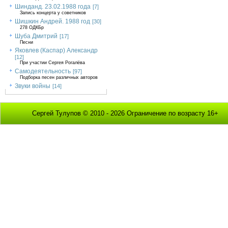
Шинданд. 23.02.1988 года
[7]
Запись концерта у советников
Шишкин Андрей. 1988 год
[30]
278 ОДКБр
Шуба Дмитрий
[17]
Песни
Яковлев (Каспар) Александр
[12]
При участии Сергея Рогалёва
Самодеятельность
[97]
Подборка песен различных авторов
Звуки войны
[14]
Сергей Тулупов © 2010 - 2026 Ограничение по возрасту 16+