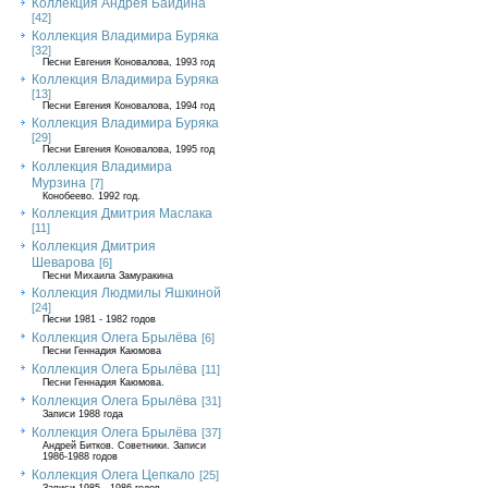
Коллекция Андрея Байдина
[42]
Коллекция Владимира Буряка
[32]
Песни Евгения Коновалова, 1993 год
Коллекция Владимира Буряка
[13]
Песни Евгения Коновалова, 1994 год
Коллекция Владимира Буряка
[29]
Песни Евгения Коновалова, 1995 год
Коллекция Владимира
Мурзина
[7]
Конобеево. 1992 год.
Коллекция Дмитрия Маслака
[11]
Коллекция Дмитрия
Шеварова
[6]
Песни Михаила Замуракина
Коллекция Людмилы Яшкиной
[24]
Песни 1981 - 1982 годов
Коллекция Олега Брылёва
[6]
Песни Геннадия Каюмова
Коллекция Олега Брылёва
[11]
Песни Геннадия Каюмова.
Коллекция Олега Брылёва
[31]
Записи 1988 года
Коллекция Олега Брылёва
[37]
Андрей Битков. Советники. Записи
1986-1988 годов
Коллекция Олега Цепкало
[25]