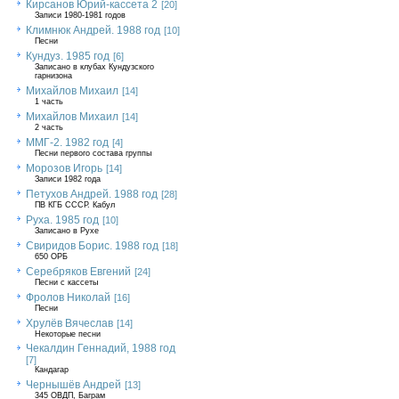
Кирсанов Юрий-кассета 2
[20]
Записи 1980-1981 годов
Климнюк Андрей. 1988 год
[10]
Песни
Кундуз. 1985 год
[6]
Записано в клубах Кундузского
гарнизона
Михайлов Михаил
[14]
1 часть
Михайлов Михаил
[14]
2 часть
ММГ-2. 1982 год
[4]
Песни первого состава группы
Морозов Игорь
[14]
Записи 1982 года
Петухов Андрей. 1988 год
[28]
ПВ КГБ СССР. Кабул
Руха. 1985 год
[10]
Записано в Рухе
Свиридов Борис. 1988 год
[18]
650 ОРБ
Серебряков Евгений
[24]
Песни с кассеты
Фролов Николай
[16]
Песни
Хрулёв Вячеслав
[14]
Некоторые песни
Чекалдин Геннадий, 1988 год
[7]
Кандагар
Чернышёв Андрей
[13]
345 ОВДП, Баграм