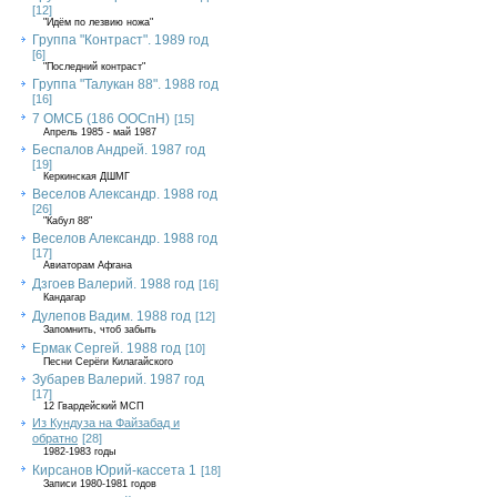
[12]
"Идём по лезвию ножа"
Группа "Контраст". 1989 год
[6]
"Последний контраст"
Группа "Талукан 88". 1988 год
[16]
7 ОМСБ (186 ООСпН)
[15]
Апрель 1985 - май 1987
Беспалов Андрей. 1987 год
[19]
Керкинская ДШМГ
Веселов Александр. 1988 год
[26]
"Кабул 88"
Веселов Александр. 1988 год
[17]
Авиаторам Афгана
Дзгоев Валерий. 1988 год
[16]
Кандагар
Дулепов Вадим. 1988 год
[12]
Запомнить, чтоб забыть
Ермак Сергей. 1988 год
[10]
Песни Серёги Килагайского
Зубарев Валерий. 1987 год
[17]
12 Гвардейский МСП
Из Кундуза на Файзабад и
обратно
[28]
1982-1983 годы
Кирсанов Юрий-кассета 1
[18]
Записи 1980-1981 годов