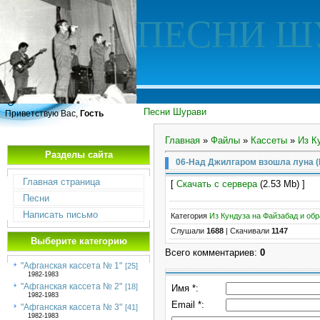
ПЕСНИ Ш
Песни Шурави
Приветствую Вас,
Гость
Главная
»
Файлы
»
Кассеты
»
Из К
Разделы сайта
06-Над Джилгаром взошла луна (
Главная страница
[
Скачать с сервера
(2.53 Mb) ]
Песни
Написать письмо
Категория
Из Кундуза на Файзабад и обр
Слушали
1688
|
Скачивали
1147
Выберите категорию
Всего комментариев
:
0
"Афганская кассета № 1"
[25]
1982-1983
"Афганская кассета № 2"
[18]
Имя *:
1982-1983
Email *:
"Афганская кассета № 3"
[41]
1982-1983