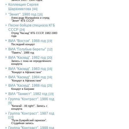
Записи 1985 - 1986 годов
Коллекция Сергея
Шарахматова
[44]
"Зенит". 1980 год
[16]
Александр Малашёнок и отряд
"Зенит" КГБ СССР
Песни бойцов спецназа КГБ
СССР
[24]
Отряд "Каскад" КГБ СССР, 1982-1983
года
ВИА "Восток". 1988 год
[19]
Последний концерт
ВИА "Голубые береты"
[12]
"Память". 1988 год
ВИА "Каскад". 1982 год
[20]
Запись с пока не определённого
концерта
ВИА "Каскад". 1983 год
[16]
"Концерт в Афганистане"
ВИА "Каскад". 1984 год
[16]
"Концерт в Афганистане"
ВИА "Каскад". 1988 год
[25]
Концерт в Баграме
ВИА "Танкист". 1982 год
[19]
Группа "Контраст". 1986 год
[9]
"Килагай - All right!". Запись с
концерта
Группа "Контраст". 1987 год
[13]
"Пули-Хумрийский гарнизон".
Студийная запись
Группа "Контраст". 1988 год