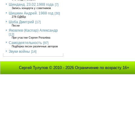
Шинданд. 23.02.1988 года
[7]
Запись концерта у советников
Шишкин Андрей. 1988 год
[30]
278 ОДКБр
Шуба Дмитрий
[17]
Песни
Яковлев (Каспар) Александр
[12]
При участии Сергея Рогалёва
Самодеятельность
[97]
Подборка песен различных авторов
Звуки войны
[14]
Сергей Тулупов © 2010 - 2026 Ограничение по возрасту 16+