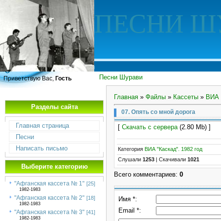
ПЕСНИ Ш
Песни Шурави
Приветствую Вас,
Гость
Главная
»
Файлы
»
Кассеты
»
ВИА 
Разделы сайта
07. Опять со мной дорога
Главная страница
[
Скачать с сервера
(2.80 Mb) ]
Песни
Написать письмо
Категория
ВИА "Каскад". 1982 год
Слушали
1253
|
Скачивали
1021
Выберите категорию
Всего комментариев
:
0
"Афганская кассета № 1"
[25]
1982-1983
"Афганская кассета № 2"
[18]
Имя *:
1982-1983
Email *:
"Афганская кассета № 3"
[41]
1982-1983