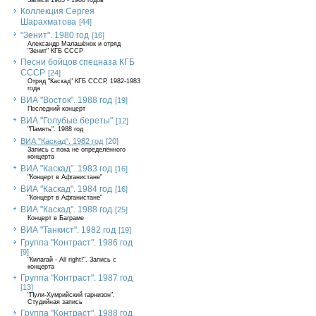
Записи 1985 - 1986 годов
Коллекция Сергея
Шарахматова
[44]
"Зенит". 1980 год
[16]
Александр Малашёнок и отряд
"Зенит" КГБ СССР
Песни бойцов спецназа КГБ
СССР
[24]
Отряд "Каскад" КГБ СССР, 1982-1983
года
ВИА "Восток". 1988 год
[19]
Последний концерт
ВИА "Голубые береты"
[12]
"Память". 1988 год
ВИА "Каскад". 1982 год
[20]
Запись с пока не определённого
концерта
ВИА "Каскад". 1983 год
[16]
"Концерт в Афганистане"
ВИА "Каскад". 1984 год
[16]
"Концерт в Афганистане"
ВИА "Каскад". 1988 год
[25]
Концерт в Баграме
ВИА "Танкист". 1982 год
[19]
Группа "Контраст". 1986 год
[9]
"Килагай - All right!". Запись с
концерта
Группа "Контраст". 1987 год
[13]
"Пули-Хумрийский гарнизон".
Студийная запись
Группа "Контраст". 1988 год