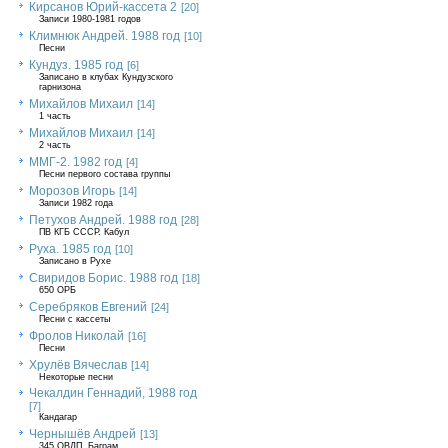
Кирсанов Юрий-кассета 2
[20]
Записи 1980-1981 годов
Климнюк Андрей. 1988 год
[10]
Песни
Кундуз. 1985 год
[6]
Записано в клубах Кундузского
гарнизона
Михайлов Михаил
[14]
1 часть
Михайлов Михаил
[14]
2 часть
ММГ-2. 1982 год
[4]
Песни первого состава группы
Морозов Игорь
[14]
Записи 1982 года
Петухов Андрей. 1988 год
[28]
ПВ КГБ СССР. Кабул
Руха. 1985 год
[10]
Записано в Рухе
Свиридов Борис. 1988 год
[18]
650 ОРБ
Серебряков Евгений
[24]
Песни с кассеты
Фролов Николай
[16]
Песни
Хрулёв Вячеслав
[14]
Некоторые песни
Чекалдин Геннадий, 1988 год
[7]
Кандагар
Чернышёв Андрей
[13]
345 ОВДП, Баграм