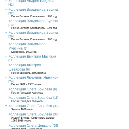
Коллекция Андрея Байдина
[42]
Коллекция Владимира Буряка
[32]
Песни Евгения Коновалова, 1993 год
Коллекция Владимира Буряка
[13]
Песни Евгения Коновалова, 1994 год
Коллекция Владимира Буряка
[29]
Песни Евгения Коновалова, 1995 год
Коллекция Владимира
Мурзина
[7]
Конобеево. 1992 год.
Коллекция Дмитрия Маслака
[11]
Коллекция Дмитрия
Шеварова
[6]
Песни Михаила Замуракина
Коллекция Людмилы Яшкиной
[24]
Песни 1981 - 1982 годов
Коллекция Олега Брылёва
[6]
Песни Геннадия Каюмова
Коллекция Олега Брылёва
[11]
Песни Геннадия Каюмова.
Коллекция Олега Брылёва
[31]
Записи 1988 года
Коллекция Олега Брылёва
[37]
Андрей Битков. Советники. Записи
1986-1988 годов
Коллекция Олега Цепкало
[25]