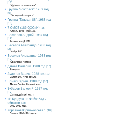
[12]
"Идём по лезвию ножа"
Группа "Контраст". 1989 год
[6]
"Последний контраст"
Группа "Талукан 88". 1988 год
[16]
7 ОМСБ (186 ООСпН)
[15]
Апрель 1985 - май 1987
Беспалов Андрей. 1987 год
[19]
Керкинская ДШМГ
Веселов Александр. 1988 год
[26]
"Кабул 88"
Веселов Александр. 1988 год
[17]
Авиаторам Афгана
Дзгоев Валерий. 1988 год
[16]
Кандагар
Дулепов Вадим. 1988 год
[12]
Запомнить, чтоб забыть
Ермак Сергей. 1988 год
[10]
Песни Серёги Килагайского
Зубарев Валерий. 1987 год
[17]
12 Гвардейский МСП
Из Кундуза на Файзабад и
обратно
[28]
1982-1983 годы
Кирсанов Юрий-кассета 1
[18]
Записи 1980-1981 годов